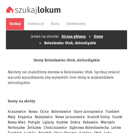
Szukaj
Inwestycje
Biura
Deweloperzy
Jesteś na stronie:
Strona główna
»
Domy
»
Bolesławiec Otok, dolnośląskie
Domy Bolesławiec Otok, dolnośląskie
Niestety nie znaleźliśmy domów w Bolesławiec Otok. Spróbuj zmienić
warunki wyszukiwania aby wyświetlić inne domy w województwie
dolnośląskim.
Domy na skróty
Kraszowice
Nowa
Ocice
Bolesławice
Stare Jaroszowice
Trzebień
Mały
Krępnica
Bożejowice
Nowe Jaroszowice
Kraśnik Dolny
Suszki
Nowa Wieś
Pstrąże
Lipiany
Kozłów
Dobra
Rakowice
Mierzwin
Parkoszów
Żeliszów
Chościszowice
Dąbrowa Bolesławiecka
Lelów