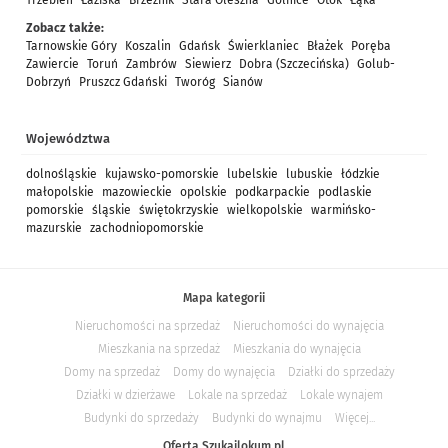
Trzebień
Łaziska
Brzeźnik
Stara Oleszna
Golnice
Otok
Łąka
Zobacz także:
Tarnowskie Góry
Koszalin
Gdańsk
Świerklaniec
Błażek
Poręba
Zawiercie
Toruń
Zambrów
Siewierz
Dobra (Szczecińska)
Golub-
Dobrzyń
Pruszcz Gdański
Tworóg
Sianów
Województwa
dolnośląskie
kujawsko-pomorskie
lubelskie
lubuskie
łódzkie
małopolskie
mazowieckie
opolskie
podkarpackie
podlaskie
pomorskie
śląskie
świętokrzyskie
wielkopolskie
warmińsko-
mazurskie
zachodniopomorskie
Mapa kategorii
Nieruchomości na sprzedaż
Nieruchomości do wynajęcia
Mieszkania na sprzedaż
Mieszkania do wynajęcia
Domy na sprzedaż
Domy do wynajęcia
Działki do sprzedaży
Działki w dzierżawe
Lokale na sprzedaż
Lokale wynajem
Budynki do sprzedaży
Budynki do wynajmu
Więcej...
Oferta Szukajlokum.pl