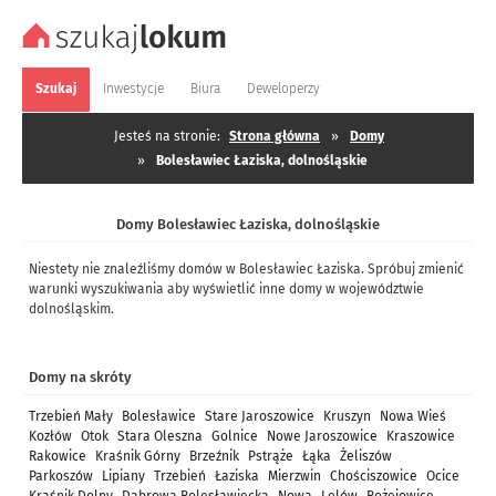
Szukaj
Inwestycje
Biura
Deweloperzy
Jesteś na stronie:
Strona główna
»
Domy
»
Bolesławiec Łaziska, dolnośląskie
Domy Bolesławiec Łaziska, dolnośląskie
Niestety nie znaleźliśmy domów w Bolesławiec Łaziska. Spróbuj zmienić
warunki wyszukiwania aby wyświetlić inne domy w województwie
dolnośląskim.
Domy na skróty
Trzebień Mały
Bolesławice
Stare Jaroszowice
Kruszyn
Nowa Wieś
Kozłów
Otok
Stara Oleszna
Golnice
Nowe Jaroszowice
Kraszowice
Rakowice
Kraśnik Górny
Brzeźnik
Pstrąże
Łąka
Żeliszów
Parkoszów
Lipiany
Trzebień
Łaziska
Mierzwin
Chościszowice
Ocice