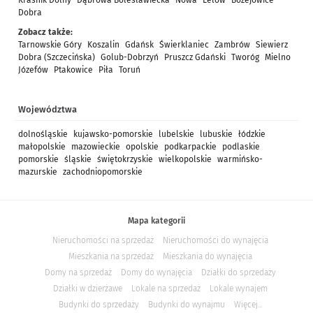
Kraśnik Dolny
Dąbrowa Bolesławiecka
Nowa
Lelów
Bożejowice
Dobra
Zobacz także:
Tarnowskie Góry
Koszalin
Gdańsk
Świerklaniec
Zambrów
Siewierz
Dobra (Szczecińska)
Golub-Dobrzyń
Pruszcz Gdański
Tworóg
Mielno
Józefów
Ptakowice
Piła
Toruń
Województwa
dolnośląskie
kujawsko-pomorskie
lubelskie
lubuskie
łódzkie
małopolskie
mazowieckie
opolskie
podkarpackie
podlaskie
pomorskie
śląskie
świętokrzyskie
wielkopolskie
warmińsko-
mazurskie
zachodniopomorskie
Mapa kategorii
Nieruchomości na sprzedaż
Nieruchomości do wynajęcia
Mieszkania na sprzedaż
Mieszkania do wynajęcia
Domy na sprzedaż
Domy do wynajęcia
Działki do sprzedaży
Działki w dzierżawe
Lokale na sprzedaż
Lokale wynajem
Budynki do sprzedaży
Budynki do wynajmu
Więcej...