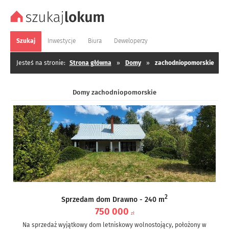
Szukaj
Inwestycje
Biura
Deweloperzy
Jesteś na stronie:
Strona główna
»
Domy
»
zachodniopomorskie
Domy zachodniopomorskie
2
Sprzedam dom Drawno - 240 m
750 000
zł
Na sprzedaż wyjątkowy dom letniskowy wolnostojący, położony w