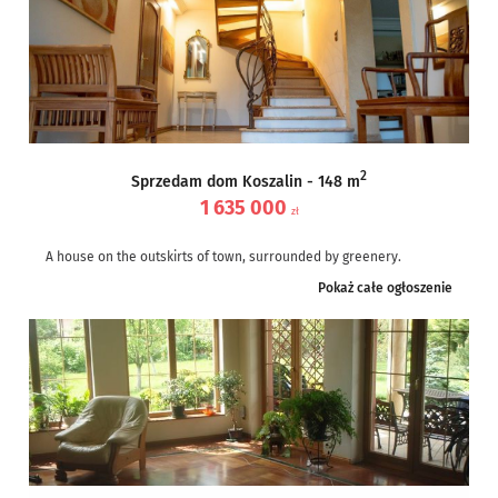
2
Sprzedam dom Koszalin - 148 m
1 635 000
zł
A house on the outskirts of town, surrounded by greenery.
Listing 118/9434/ODS
Pokaż całe ogłoszenie
A house for sale that can be described in three...