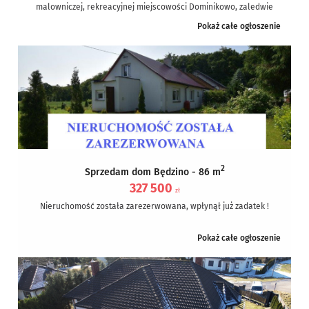
malowniczej, rekreacyjnej miejscowości Dominikowo, zaledwie
około 250 metrów od jeziora. Nieruchomość usytuowana...
Pokaż całe ogłoszenie
2
Sprzedam dom Będzino - 86 m
327 500
zł
Nieruchomość została zarezerwowana, wpłynął już zadatek !
Oferta 108/9434/ODS.
Pokaż całe ogłoszenie
Na sprzedaż połowa domu bliźniaczego po całkowitym,
gruntownym remoncie. Dom jest wykończony,...