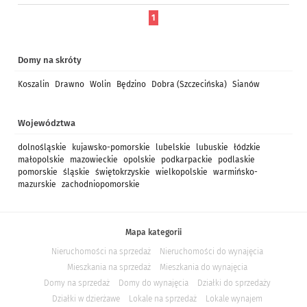
1
Domy na skróty
Koszalin
Drawno
Wolin
Będzino
Dobra (Szczecińska)
Sianów
Województwa
dolnośląskie
kujawsko-pomorskie
lubelskie
lubuskie
łódzkie
małopolskie
mazowieckie
opolskie
podkarpackie
podlaskie
pomorskie
śląskie
świętokrzyskie
wielkopolskie
warmińsko-
mazurskie
zachodniopomorskie
Mapa kategorii
Nieruchomości na sprzedaż
Nieruchomości do wynajęcia
Mieszkania na sprzedaż
Mieszkania do wynajęcia
Domy na sprzedaż
Domy do wynajęcia
Działki do sprzedaży
Działki w dzierżawe
Lokale na sprzedaż
Lokale wynajem