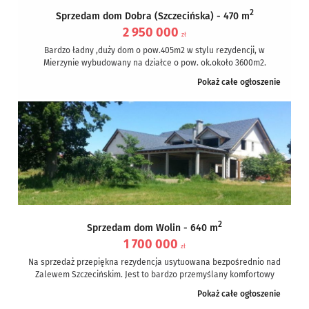
2
Sprzedam dom Dobra (Szczecińska) - 470 m
2 950 000
zł
Bardzo ładny ,duży dom o pow.405m2 w stylu rezydencji, w
Mierzynie wybudowany na działce o pow. ok.około 3600m2.
Dom...
Pokaż całe ogłoszenie
2
Sprzedam dom Wolin - 640 m
1 700 000
zł
Na sprzedaż przepiękna rezydencja usytuowana bezpośrednio nad
Zalewem Szczecińskim. Jest to bardzo przemyślany komfortowy
obiekt dla wymagającego klienta. Na powierzchni...
Pokaż całe ogłoszenie