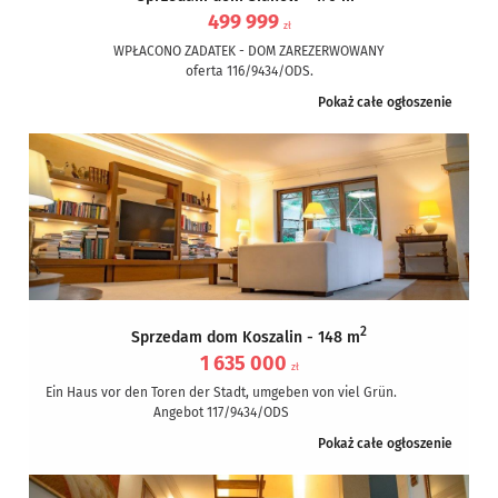
499 999
zł
WPŁACONO ZADATEK - DOM ZAREZERWOWANY
oferta 116/9434/ODS.
Na sprzedaż dom w stanie surowym zamkniętym przy ul.
Pokaż całe ogłoszenie
Węgorzewskiej w Sianowie. Dom jest postawiony...
2
Sprzedam dom Koszalin - 148 m
1 635 000
zł
Ein Haus vor den Toren der Stadt, umgeben von viel Grün.
Angebot 117/9434/ODS
Zum Verkauf steht ein Haus, das man mit drei...
Pokaż całe ogłoszenie