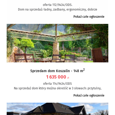
oferta 112/9434/ODS.
Dom na sprzedaż: ładny, zadbany, ergonomiczny, dobrze
umiejscowiony, ciekawie położony, w Koszalinie, z dobrym
Pokaż całe ogłoszenie
dojazdem do centrum. Trzeba zobaczyć....
2
Sprzedam dom Koszalin - 148 m
1 635 000
zł
oferta 114/9434/ODS
Na sprzedaż dom który można określić w 3 słowach: przytulny,
zadbany, pięknie położony. Można dodać więcej epitetów jak:
Pokaż całe ogłoszenie
funkcjonalny,...