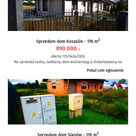
2
Sprzedam dom Koszalin - 176 m
890 000
zł
oferta 115/9434/ODS
Na sprzedaż ładny, zadbany, dom wolnostojący zlokalizowany na
Raduszcze w Koszalinie. Jest to cicha , spokojna lokalizacja z
Pokaż całe ogłoszenie
bardzo...
2
Sprzedam dom Sianów - 176 m