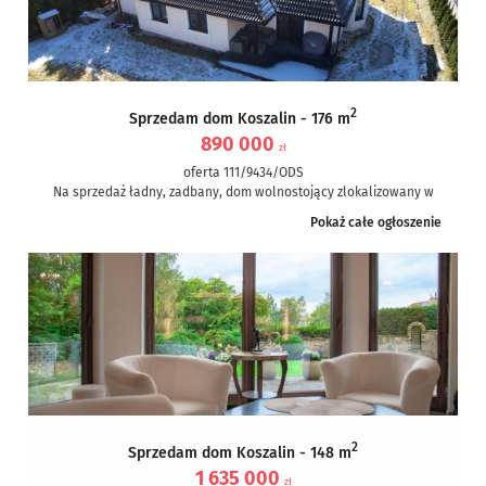
2
Sprzedam dom Koszalin - 176 m
890 000
zł
oferta 111/9434/ODS
Na sprzedaż ładny, zadbany, dom wolnostojący zlokalizowany w
Koszalinie na Raduszce. Dom ma powierzchnie 148,82 m2 i jest
Pokaż całe ogłoszenie
położony...
2
Sprzedam dom Koszalin - 148 m
1 635 000
zł