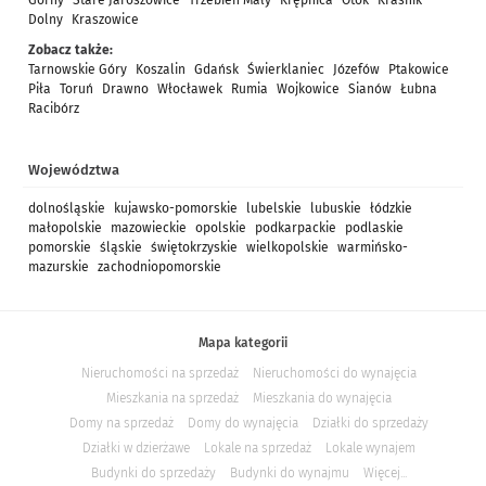
Górny
Stare Jaroszowice
Trzebień Mały
Krępnica
Otok
Kraśnik
Dolny
Kraszowice
Zobacz także:
Tarnowskie Góry
Koszalin
Gdańsk
Świerklaniec
Józefów
Ptakowice
Piła
Toruń
Drawno
Włocławek
Rumia
Wojkowice
Sianów
Łubna
Racibórz
Województwa
dolnośląskie
kujawsko-pomorskie
lubelskie
lubuskie
łódzkie
małopolskie
mazowieckie
opolskie
podkarpackie
podlaskie
pomorskie
śląskie
świętokrzyskie
wielkopolskie
warmińsko-
mazurskie
zachodniopomorskie
Mapa kategorii
Nieruchomości na sprzedaż
Nieruchomości do wynajęcia
Mieszkania na sprzedaż
Mieszkania do wynajęcia
Domy na sprzedaż
Domy do wynajęcia
Działki do sprzedaży
Działki w dzierżawe
Lokale na sprzedaż
Lokale wynajem
Budynki do sprzedaży
Budynki do wynajmu
Więcej...