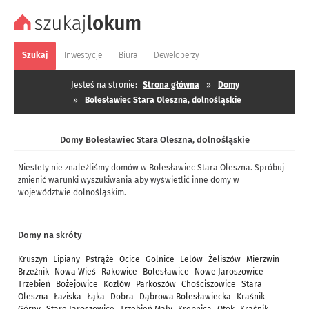
Szukaj
Inwestycje
Biura
Deweloperzy
Jesteś na stronie:
Strona główna
»
Domy
»
Bolesławiec Stara Oleszna, dolnośląskie
Domy Bolesławiec Stara Oleszna, dolnośląskie
Niestety nie znaleźliśmy domów w Bolesławiec Stara Oleszna. Spróbuj
zmienić warunki wyszukiwania aby wyświetlić inne domy w
województwie dolnośląskim.
Domy na skróty
Kruszyn
Lipiany
Pstrąże
Ocice
Golnice
Lelów
Żeliszów
Mierzwin
Brzeźnik
Nowa Wieś
Rakowice
Bolesławice
Nowe Jaroszowice
Trzebień
Bożejowice
Kozłów
Parkoszów
Chościszowice
Stara
Oleszna
Łaziska
Łąka
Dobra
Dąbrowa Bolesławiecka
Kraśnik