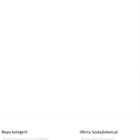
Mapa kategorii
Oferta Szukajlokum.pl
Nieruchomości na sprzedaż
Biura nieruchomości