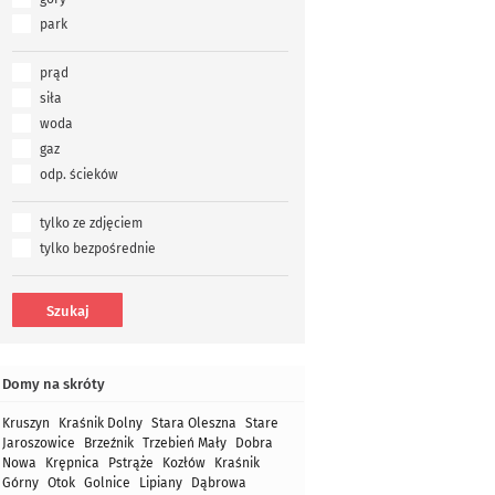
park
prąd
siła
woda
gaz
odp. ścieków
tylko ze zdjęciem
tylko bezpośrednie
Domy na skróty
Kruszyn
Kraśnik Dolny
Stara Oleszna
Stare
Jaroszowice
Brzeźnik
Trzebień Mały
Dobra
Nowa
Krępnica
Pstrąże
Kozłów
Kraśnik
Górny
Otok
Golnice
Lipiany
Dąbrowa