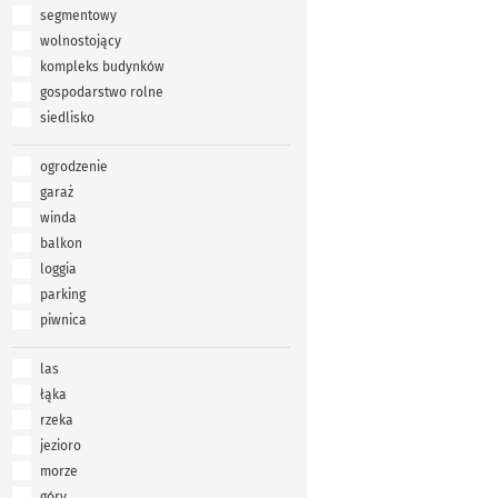
segmentowy
wolnostojący
kompleks budynków
gospodarstwo rolne
siedlisko
ogrodzenie
garaż
winda
balkon
loggia
parking
piwnica
las
łąka
rzeka
jezioro
morze
góry