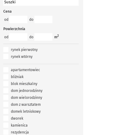
Cena
od
do
Powierzchnia
2
od
do
m
rynek pierwotny
rynek wtórny
apartamentowiec
bliźniak
blok mieszkalny
dom jednorodzinny
dom wielorodzinny
dom z warsztatem
domek letniskowy
dworek
kamienica
rezydencja