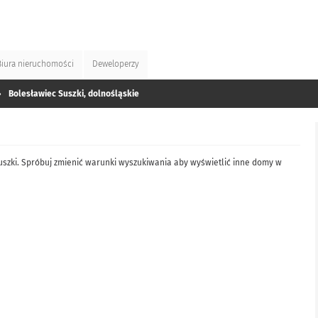
Biura
nieruchomości
Deweloperzy
»
Bolesławiec Suszki, dolnośląskie
uszki. Spróbuj zmienić warunki wyszukiwania aby wyświetlić inne domy w