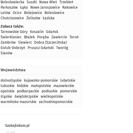
Bolesławiecka
Suszki
Nowa Wieś
Trzebień
Parkoszów
Łąka
Nowe Jaroszowice
Rakowice
Lelów
Ocice
Bożejowice
Bolesławice
Chościszowice
Żeliszów
Łaziska
Zobacz także:
Tarnowskie Góry
Koszalin
Gdańsk
Świerklaniec
Błażek
Poręba
Zawiercie
Toruń
Zambrów
Siewierz
Dobra (Szczecińska)
Golub-Dobrzyń
Pruszcz Gdański
Tworóg
Sianów
Województwa
dolnośląskie
kujawsko-pomorskie
lubelskie
lubuskie
łódzkie
małopolskie
mazowieckie
opolskie
podkarpackie
podlaskie
pomorskie
śląskie
świętokrzyskie
wielkopolskie
warmińsko-mazurskie
zachodniopomorskie
Szukajlokum.pl
O nas