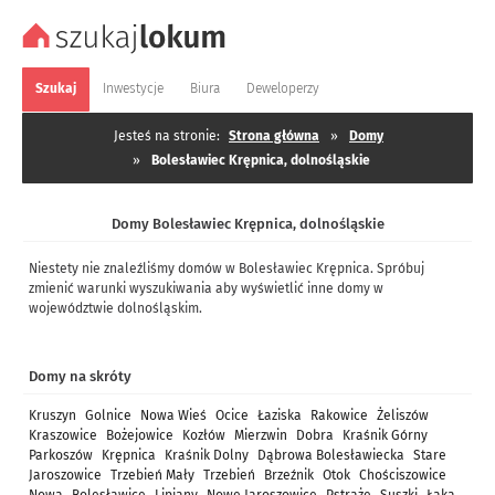
Szukaj
Inwestycje
Biura
Deweloperzy
Jesteś na stronie:
Strona główna
»
Domy
»
Bolesławiec Krępnica, dolnośląskie
Domy Bolesławiec Krępnica, dolnośląskie
Niestety nie znaleźliśmy domów w Bolesławiec Krępnica. Spróbuj
zmienić warunki wyszukiwania aby wyświetlić inne domy w
województwie dolnośląskim.
Domy na skróty
Kruszyn
Golnice
Nowa Wieś
Ocice
Łaziska
Rakowice
Żeliszów
Kraszowice
Bożejowice
Kozłów
Mierzwin
Dobra
Kraśnik Górny
Parkoszów
Krępnica
Kraśnik Dolny
Dąbrowa Bolesławiecka
Stare
Jaroszowice
Trzebień Mały
Trzebień
Brzeźnik
Otok
Chościszowice