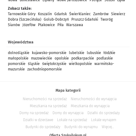
Nowa
Bolesławice
Lipiany
Nowe Jaroszowice
Pstrąże
Suszki
Łąka
Zobacz także:
Tarnowskie Góry
Koszalin
Gdańsk
Świerklaniec
Zambrów
Siewierz
Dobra (Szczecińska)
Golub-Dobrzyń
Pruszcz Gdański
Tworóg
Sianów
Józefów
Ptakowice
Piła
Warszawa
Województwa
dolnośląskie
kujawsko-pomorskie
lubelskie
lubuskie
łódzkie
małopolskie
mazowieckie
opolskie
podkarpackie
podlaskie
pomorskie
śląskie
świętokrzyskie
wielkopolskie
warmińsko-
mazurskie
zachodniopomorskie
Mapa kategorii
Nieruchomości na sprzedaż
Nieruchomości do wynajęcia
Mieszkania na sprzedaż
Mieszkania do wynajęcia
Domy na sprzedaż
Domy do wynajęcia
Działki do sprzedaży
Działki w dzierżawe
Lokale na sprzedaż
Lokale wynajem
Budynki do sprzedaży
Budynki do wynajmu
Więcej...
Oferta Szukajlokum.pl