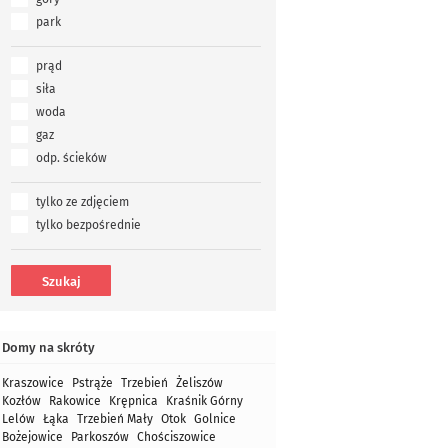
park
prąd
siła
woda
gaz
odp. ścieków
tylko ze zdjęciem
tylko bezpośrednie
Domy na skróty
Kraszowice
Pstrąże
Trzebień
Żeliszów
Kozłów
Rakowice
Krępnica
Kraśnik Górny
Lelów
Łąka
Trzebień Mały
Otok
Golnice
Bożejowice
Parkoszów
Chościszowice