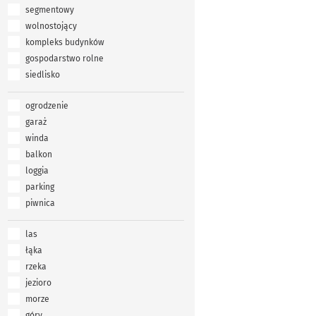
segmentowy
wolnostojący
kompleks budynków
gospodarstwo rolne
siedlisko
ogrodzenie
garaż
winda
balkon
loggia
parking
piwnica
las
łąka
rzeka
jezioro
morze
góry