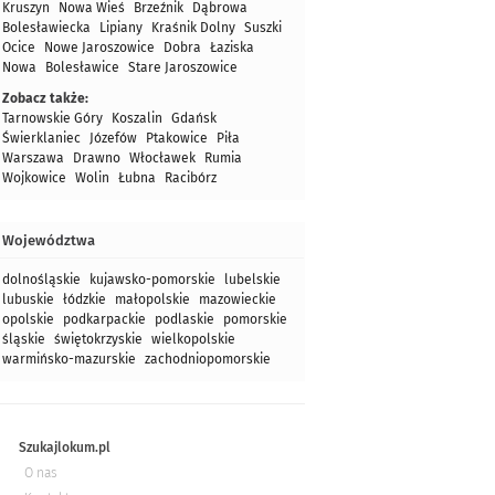
Kruszyn
Nowa Wieś
Brzeźnik
Dąbrowa
Bolesławiecka
Lipiany
Kraśnik Dolny
Suszki
Ocice
Nowe Jaroszowice
Dobra
Łaziska
Nowa
Bolesławice
Stare Jaroszowice
Zobacz także:
Tarnowskie Góry
Koszalin
Gdańsk
Świerklaniec
Józefów
Ptakowice
Piła
Warszawa
Drawno
Włocławek
Rumia
Wojkowice
Wolin
Łubna
Racibórz
Województwa
dolnośląskie
kujawsko-pomorskie
lubelskie
lubuskie
łódzkie
małopolskie
mazowieckie
opolskie
podkarpackie
podlaskie
pomorskie
śląskie
świętokrzyskie
wielkopolskie
warmińsko-mazurskie
zachodniopomorskie
Szukajlokum.pl
O nas