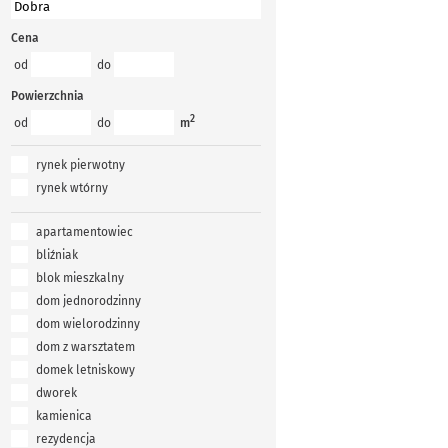
Cena
od
do
Powierzchnia
2
od
do
m
rynek pierwotny
rynek wtórny
apartamentowiec
bliźniak
blok mieszkalny
dom jednorodzinny
dom wielorodzinny
dom z warsztatem
domek letniskowy
dworek
kamienica
rezydencja