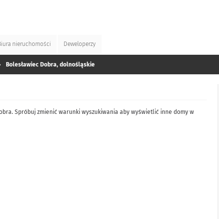
Biura
nieruchomości
Deweloperzy
»
Bolesławiec Dobra, dolnośląskie
obra. Spróbuj zmienić warunki wyszukiwania aby wyświetlić inne domy w