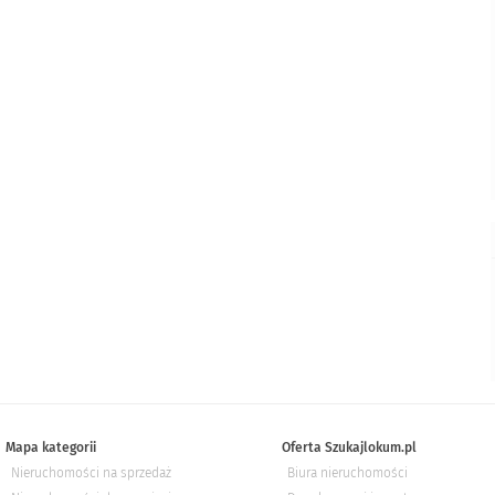
Mapa kategorii
Oferta Szukajlokum.pl
Nieruchomości na sprzedaż
Biura nieruchomości