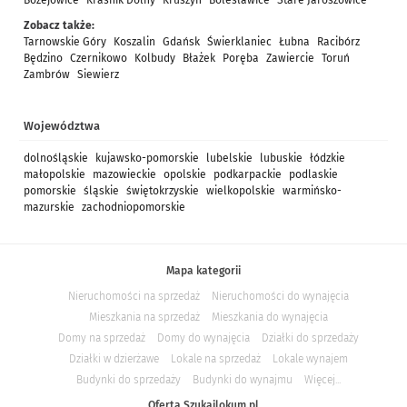
Bożejowice
Kraśnik Dolny
Kruszyn
Bolesławice
Stare Jaroszowice
Zobacz także:
Tarnowskie Góry
Koszalin
Gdańsk
Świerklaniec
Łubna
Racibórz
Będzino
Czernikowo
Kolbudy
Błażek
Poręba
Zawiercie
Toruń
Zambrów
Siewierz
Województwa
dolnośląskie
kujawsko-pomorskie
lubelskie
lubuskie
łódzkie
małopolskie
mazowieckie
opolskie
podkarpackie
podlaskie
pomorskie
śląskie
świętokrzyskie
wielkopolskie
warmińsko-
mazurskie
zachodniopomorskie
Mapa kategorii
Nieruchomości na sprzedaż
Nieruchomości do wynajęcia
Mieszkania na sprzedaż
Mieszkania do wynajęcia
Domy na sprzedaż
Domy do wynajęcia
Działki do sprzedaży
Działki w dzierżawe
Lokale na sprzedaż
Lokale wynajem
Budynki do sprzedaży
Budynki do wynajmu
Więcej...
Oferta Szukajlokum.pl