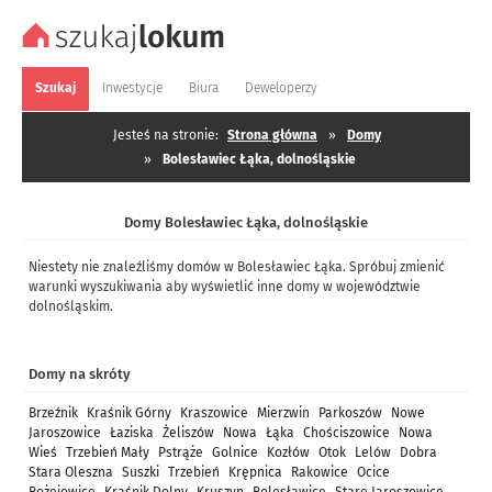
Szukaj
Inwestycje
Biura
Deweloperzy
Jesteś na stronie:
Strona główna
»
Domy
»
Bolesławiec Łąka, dolnośląskie
Domy Bolesławiec Łąka, dolnośląskie
Niestety nie znaleźliśmy domów w Bolesławiec Łąka. Spróbuj zmienić
warunki wyszukiwania aby wyświetlić inne domy w województwie
dolnośląskim.
Domy na skróty
Brzeźnik
Kraśnik Górny
Kraszowice
Mierzwin
Parkoszów
Nowe
Jaroszowice
Łaziska
Żeliszów
Nowa
Łąka
Chościszowice
Nowa
Wieś
Trzebień Mały
Pstrąże
Golnice
Kozłów
Otok
Lelów
Dobra
Stara Oleszna
Suszki
Trzebień
Krępnica
Rakowice
Ocice