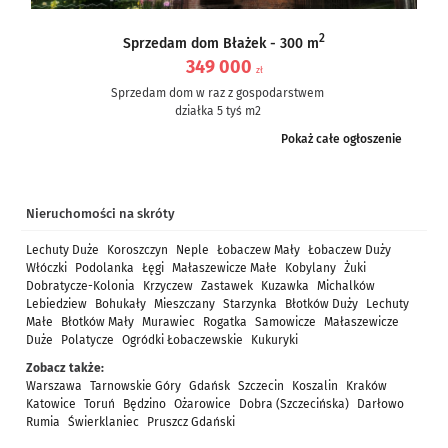
2
Sprzedam dom Błażek - 300 m
349 000
zł
Sprzedam dom w raz z gospodarstwem
działka 5 tyś m2
dom częściowo po remoncie, częściowo do remontu – ale nie...
Pokaż całe ogłoszenie
Nieruchomości na skróty
Lechuty Duże
Koroszczyn
Neple
Łobaczew Mały
Łobaczew Duży
Włóczki
Podolanka
Łęgi
Małaszewicze Małe
Kobylany
Żuki
Dobratycze-Kolonia
Krzyczew
Zastawek
Kuzawka
Michalków
Lebiedziew
Bohukały
Mieszczany
Starzynka
Błotków Duży
Lechuty
Małe
Błotków Mały
Murawiec
Rogatka
Samowicze
Małaszewicze
Duże
Polatycze
Ogródki Łobaczewskie
Kukuryki
Zobacz także:
Warszawa
Tarnowskie Góry
Gdańsk
Szczecin
Koszalin
Kraków
Katowice
Toruń
Będzino
Ożarowice
Dobra (Szczecińska)
Darłowo
Rumia
Świerklaniec
Pruszcz Gdański