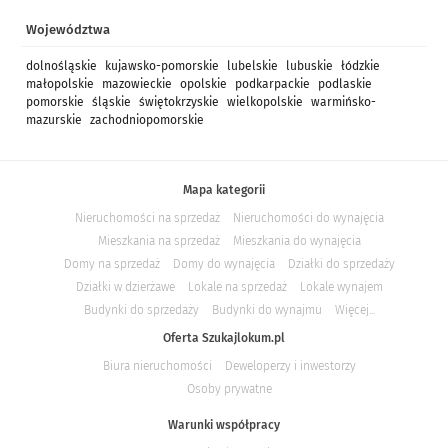
Województwa
dolnośląskie
kujawsko-pomorskie
lubelskie
lubuskie
łódzkie
małopolskie
mazowieckie
opolskie
podkarpackie
podlaskie
pomorskie
śląskie
świętokrzyskie
wielkopolskie
warmińsko-
mazurskie
zachodniopomorskie
Mapa kategorii
Nieruchomości na sprzedaż
Nieruchomości do wynajęcia
Mieszkania na sprzedaż
Mieszkania do wynajęcia
Domy na sprzedaż
Domy do wynajęcia
Działki do sprzedaży
Działki w dzierżawe
Lokale na sprzedaż
Lokale wynajem
Budynki do sprzedaży
Budynki do wynajmu
Więcej...
Oferta Szukajlokum.pl
Biura nieruchomości
Deweloperzy i inwestorzy
Osoby prywatne
Warunki współpracy