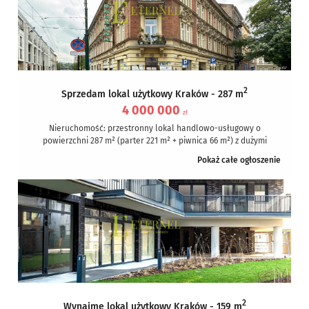
2
Sprzedam lokal użytkowy Kraków - 287 m
4 000 000
zł
Nieruchomość: przestronny lokal handlowo-usługowy o
powierzchni 287 m² (parter 221 m² + piwnica 66 m²) z dużymi
witrynami wystawowymi zlokalizowany...
Pokaż całe ogłoszenie
2
Wynajmę lokal użytkowy Kraków - 159 m