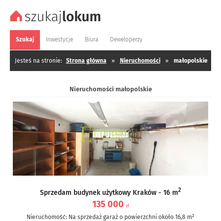
Szukaj
Inwestycje
Biura
Deweloperzy
Jesteś na stronie:
Strona główna
»
Nieruchomości
»
małopolskie
Nieruchomości małopolskie
2
Sprzedam budynek użytkowy Kraków - 16 m
135 000
zł
Nieruchomość: Na sprzedaż garaż o powierzchni około 16,8 m²