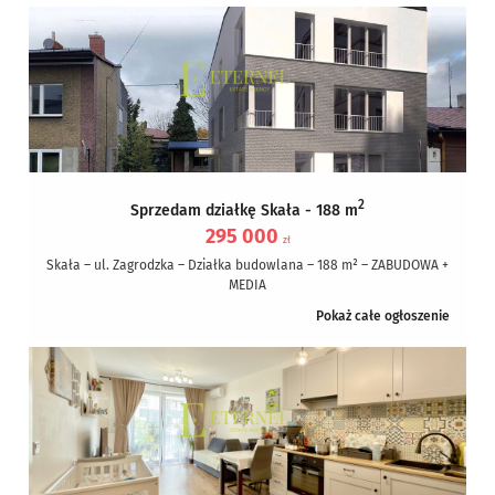
2
Sprzedam działkę Skała - 188 m
295 000
zł
Skała – ul. Zagrodzka – Działka budowlana – 188 m² – ZABUDOWA +
MEDIA
Pokaż całe ogłoszenie
Nieruchomość:
Na sprzedaż działka budowlana...