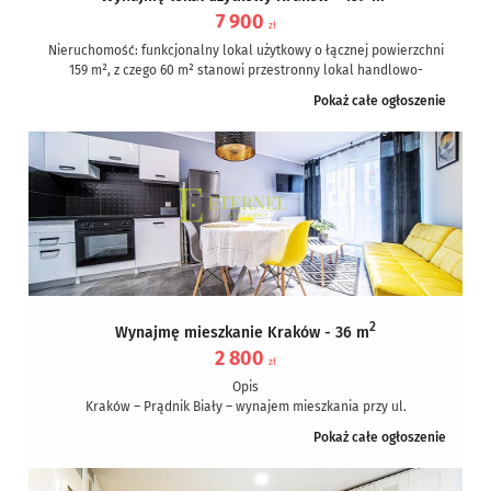
7 900
zł
Nieruchomość: funkcjonalny lokal użytkowy o łącznej powierzchni
159 m², z czego 60 m² stanowi przestronny lokal handlowo-
usługowy z dużą witryną...
Pokaż całe ogłoszenie
2
Wynajmę mieszkanie Kraków - 36 m
2 800
zł
Opis
Kraków – Prądnik Biały – wynajem mieszkania przy ul.
Pachońskiego – 2 pokoje – 36 m² – BALKON
Pokaż całe ogłoszenie