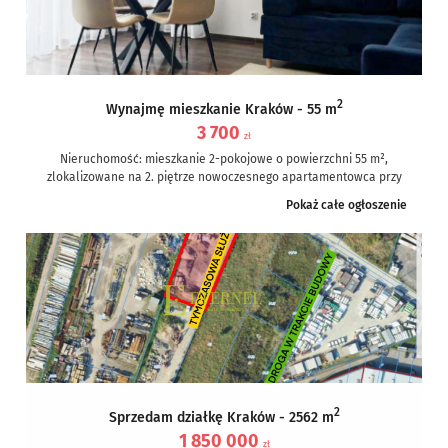
2
Wynajmę mieszkanie Kraków - 55 m
3 700
zł
Nieruchomość: mieszkanie 2-pokojowe o powierzchni 55 m²,
zlokalizowane na 2. piętrze nowoczesnego apartamentowca przy
ul. Dąbskiej, w dzielnicy Grzegórzki –...
Pokaż całe ogłoszenie
2
Sprzedam działkę Kraków - 2562 m
1 850 000
zł