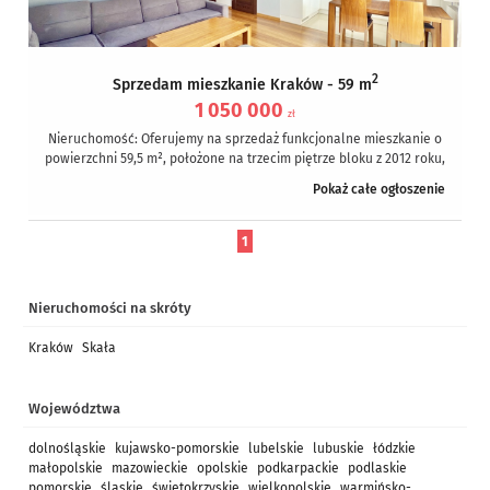
2
Sprzedam mieszkanie Kraków - 59 m
1 050 000
zł
Nieruchomość: Oferujemy na sprzedaż funkcjonalne mieszkanie o
powierzchni 59,5 m², położone na trzecim piętrze bloku z 2012 roku,
znajdujące się...
Pokaż całe ogłoszenie
1
Nieruchomości na skróty
Kraków
Skała
Województwa
dolnośląskie
kujawsko-pomorskie
lubelskie
lubuskie
łódzkie
małopolskie
mazowieckie
opolskie
podkarpackie
podlaskie
pomorskie
śląskie
świętokrzyskie
wielkopolskie
warmińsko-