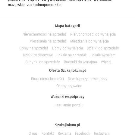
mazurskie
zachodniopomorskie
Mapa kategorii
Nieruchomości na sprzedaż
Nieruchomości do wynajęcia
Mieszkania na sprzedaż
Mieszkania do wynajęcia
Domy na sprzedaż
Domy do wynajęcia
Działki do sprzedaży
Działki w dzierżawe
Lokale na sprzedaż
Lokale wynajem
Budynki do sprzedaży
Budynki do wynajmu
Więcej...
Oferta Szukajlokum.pl
Biura nieruchomości
Deweloperzy i inwestorzy
Osoby prywatne
Warunki współpracy
Regulamin portalu
Szukajlokum.pl
O nas
Kontakt
Reklama
Facebook
Instagram