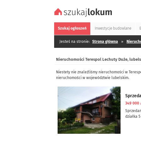
Szukaj
ogłoszeń
Inwestycje
budowlane
Jesteś na stronie:
Strona główna
»
Nieruch
Nieruchomości Terespol Lechuty Duże, lubels
Niestety nie znaleźliśmy nieruchomości w Teresp
nieruchomości w województwie lubelskim.
Sprzed
349 000
Sprzeda
działka 5
dom częś