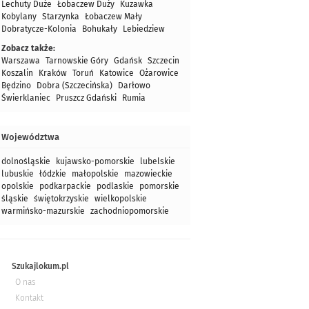
Lechuty Duże
Łobaczew Duży
Kuzawka
Kobylany
Starzynka
Łobaczew Mały
Dobratycze-Kolonia
Bohukały
Lebiedziew
Zobacz także:
Warszawa
Tarnowskie Góry
Gdańsk
Szczecin
Koszalin
Kraków
Toruń
Katowice
Ożarowice
Będzino
Dobra (Szczecińska)
Darłowo
Świerklaniec
Pruszcz Gdański
Rumia
Województwa
dolnośląskie
kujawsko-pomorskie
lubelskie
lubuskie
łódzkie
małopolskie
mazowieckie
opolskie
podkarpackie
podlaskie
pomorskie
śląskie
świętokrzyskie
wielkopolskie
warmińsko-mazurskie
zachodniopomorskie
Szukajlokum.pl
O nas
Kontakt