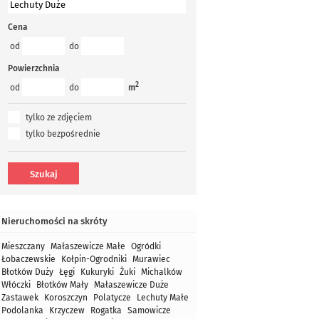
Cena
od
do
Powierzchnia
2
od
do
m
tylko ze zdjęciem
tylko bezpośrednie
Nieruchomości na skróty
Mieszczany
Małaszewicze Małe
Ogródki
Łobaczewskie
Kołpin-Ogrodniki
Murawiec
Błotków Duży
Łęgi
Kukuryki
Żuki
Michalków
Włóczki
Błotków Mały
Małaszewicze Duże
Zastawek
Koroszczyn
Polatycze
Lechuty Małe
Podolanka
Krzyczew
Rogatka
Samowicze