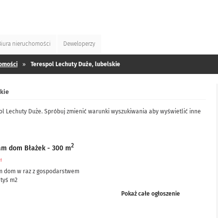
Biura
nieruchomości
Deweloperzy
omości
»
Terespol Lechuty Duże, lubelskie
kie
ol Lechuty Duże. Spróbuj zmienić warunki wyszukiwania aby wyświetlić inne
2
am dom Błażek - 300 m
zł
m dom w raz z gospodarstwem
 tyś m2
ciowo po remoncie, częściowo do remontu – ale nie...
Pokaż całe ogłoszenie