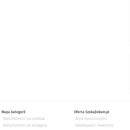
Mapa kategorii
Oferta Szukajlokum.pl
Nieruchomości na sprzedaż
Biura nieruchomości
Nieruchomości do wynajęcia
Deweloperzy i inwestorzy