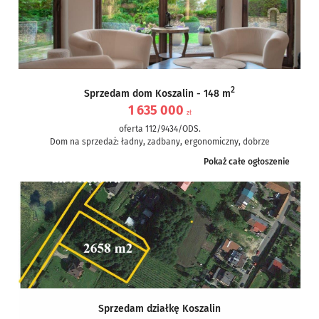
2
Sprzedam dom Koszalin - 148 m
1 635 000
zł
oferta 112/9434/ODS.
Dom na sprzedaż: ładny, zadbany, ergonomiczny, dobrze
umiejscowiony, ciekawie położony, w Koszalinie, z dobrym
Pokaż całe ogłoszenie
dojazdem do centrum. Trzeba zobaczyć....
Sprzedam działkę Koszalin