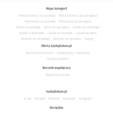
Mapa kategorii
Nieruchomości na sprzedaż
Nieruchomości do wynajęcia
Mieszkania na sprzedaż
Mieszkania do wynajęcia
Domy na sprzedaż
Domy do wynajęcia
Działki do sprzedaży
Działki w dzierżawe
Lokale na sprzedaż
Lokale wynajem
Budynki do sprzedaży
Budynki do wynajmu
Więcej...
Oferta Szukajlokum.pl
Biura nieruchomości
Deweloperzy i inwestorzy
Osoby prywatne
Warunki współpracy
Regulamin portalu
Szukajlokum.pl
O nas
Kontakt
Reklama
Facebook
Instagram
Narzędzia