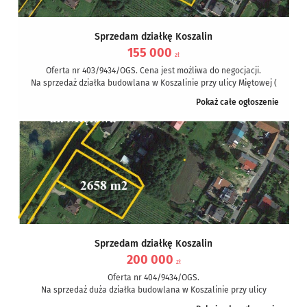
Sprzedam działkę Koszalin
155 000
zł
Oferta nr 403/9434/OGS. Cena jest możliwa do negocjacji.
Na sprzedaż działka budowlana w Koszalinie przy ulicy Miętowej (
Kretomino...
Pokaż całe ogłoszenie
Sprzedam działkę Koszalin
200 000
zł
Oferta nr 404/9434/OGS.
Na sprzedaż duża działka budowlana w Koszalinie przy ulicy
Miętowej. Działka posiada regularny prostokątny kształt,