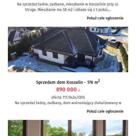
Na sprzedaż ładne, zadbane, mieszkanie w Koszalinie przy ul.
Struga. Mieszkanie ma 58 m2 i składa się z 3 pokoi,...
Pokaż całe ogłoszenie
2
Sprzedam dom Koszalin - 176 m
890 000
zł
oferta 111/9434/ODS
Na sprzedaż ładny, zadbany, dom wolnostojący zlokalizowany w
Koszalinie na Raduszce. Dom ma powierzchnie 148,82 m2 i jest
Pokaż całe ogłoszenie
położony...