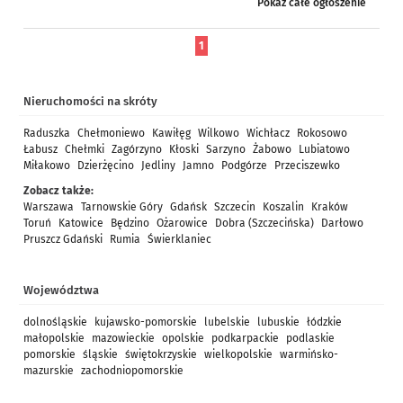
Pokaż całe ogłoszenie
położona...
1
Nieruchomości na skróty
Raduszka
Chełmoniewo
Kawiłęg
Wilkowo
Wichłacz
Rokosowo
Łabusz
Chełmki
Zagórzyno
Kłoski
Sarzyno
Żabowo
Lubiatowo
Miłakowo
Dzierżęcino
Jedliny
Jamno
Podgórze
Przeciszewko
Zobacz także:
Warszawa
Tarnowskie Góry
Gdańsk
Szczecin
Koszalin
Kraków
Toruń
Katowice
Będzino
Ożarowice
Dobra (Szczecińska)
Darłowo
Pruszcz Gdański
Rumia
Świerklaniec
Województwa
dolnośląskie
kujawsko-pomorskie
lubelskie
lubuskie
łódzkie
małopolskie
mazowieckie
opolskie
podkarpackie
podlaskie
pomorskie
śląskie
świętokrzyskie
wielkopolskie
warmińsko-
mazurskie
zachodniopomorskie