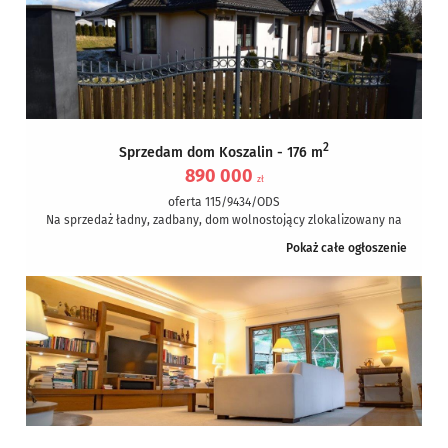
2
Sprzedam dom Koszalin - 176 m
890 000
zł
oferta 115/9434/ODS
Na sprzedaż ładny, zadbany, dom wolnostojący zlokalizowany na
Raduszcze w Koszalinie. Jest to cicha , spokojna lokalizacja z
Pokaż całe ogłoszenie
bardzo...