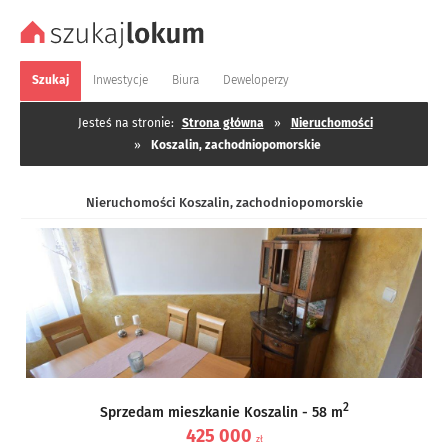
Szukaj
Inwestycje
Biura
Deweloperzy
Jesteś na stronie:
Strona główna
»
Nieruchomości
»
Koszalin, zachodniopomorskie
Nieruchomości Koszalin, zachodniopomorskie
2
Sprzedam mieszkanie Koszalin - 58 m
425 000
zł