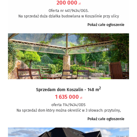
200 000
zł
Oferta nr 441/9434/OGS.
Na sprzedaż duża działka budowlana w Koszalinie przy ulicy
Miętowej. Działka posiada regularny prostokątny kształt,
Pokaż całe ogłoszenie
położona...
2
Sprzedam dom Koszalin - 148 m
1 635 000
zł
oferta 114/9434/ODS
Na sprzedaż dom który można określić w 3 słowach: przytulny,
zadbany, pięknie położony. Można dodać więcej epitetów jak:
Pokaż całe ogłoszenie
funkcjonalny,...