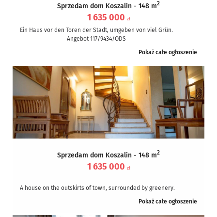
2
Sprzedam dom Koszalin - 148 m
1 635 000
zł
Ein Haus vor den Toren der Stadt, umgeben von viel Grün.
Angebot 117/9434/ODS
Zum Verkauf steht ein Haus, das man mit drei...
Pokaż całe ogłoszenie
2
Sprzedam dom Koszalin - 148 m
1 635 000
zł
A house on the outskirts of town, surrounded by greenery.
Listing 118/9434/ODS
Pokaż całe ogłoszenie
A house for sale that can be described in three...