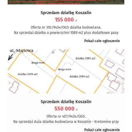
Sprzedam działkę Koszalin
155 000
zł
Oferta nr 392/9434/OGS działka budowlana.
Na sprzedaż działka o powierzchni 1089 m2 plus dodatkowe pasy
drogowe zwiększające jej powierzchnię do...
Pokaż całe ogłoszenie
Sprzedam działkę Koszalin
550 000
zł
Oferta nr 401/9434/OGS.
Na sprzedaż duża działka budowlana w Koszalin - Kretomino przy
ulicy Miętowej. Działka posiada nieregularny kształt,...
Pokaż całe ogłoszenie