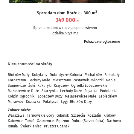
2
Sprzedam dom Błażek - 300 m
349 000
zł
Sprzedam dom w raz z gospodarstwem
działka 5 tyś m2
dom częściowo po remoncie, częściowo do remontu – ale nie...
Pokaż całe ogłoszenie
Nieruchomości na skróty
Błotków Mały
Kobylany
Dobratycze-Kolonia
Michalków
Bohukały
Koroszczyn
Lechuty Małe
Mieszczany
Zastawek
Włóczki
Neple
Samowicze
Żuki
Kukuryki
Krzyczew
Ogródki Łobaczewskie
Małaszewicze Duże
Starzynka
Lechuty Duże
Rogatka
Podolanka
Kołpin-Ogrodniki
Łobaczew Duży
Małaszewicze Małe
Lebiedziew
Murawiec
Kuzawka
Polatycze
Łęgi
Błotków Duży
Zobacz także:
Warszawa
Tarnowskie Góry
Gdańsk
Szczecin
Koszalin
Kraków
Katowice
Toruń
Ożarowice
Będzino
Dobra (Szczecińska)
Darłowo
Rumia
Świerklaniec
Pruszcz Gdański