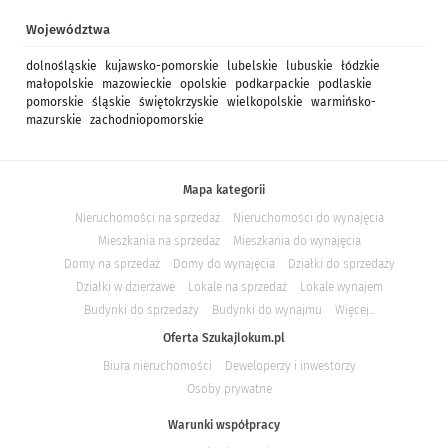
Województwa
dolnośląskie
kujawsko-pomorskie
lubelskie
lubuskie
łódzkie
małopolskie
mazowieckie
opolskie
podkarpackie
podlaskie
pomorskie
śląskie
świętokrzyskie
wielkopolskie
warmińsko-
mazurskie
zachodniopomorskie
Mapa kategorii
Nieruchomości na sprzedaż
Nieruchomości do wynajęcia
Mieszkania na sprzedaż
Mieszkania do wynajęcia
Domy na sprzedaż
Domy do wynajęcia
Działki do sprzedaży
Działki w dzierżawe
Lokale na sprzedaż
Lokale wynajem
Budynki do sprzedaży
Budynki do wynajmu
Więcej...
Oferta Szukajlokum.pl
Biura nieruchomości
Deweloperzy i inwestorzy
Osoby prywatne
Warunki współpracy