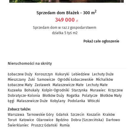
2
Sprzedam dom Błażek - 300 m
349 000
zł
Sprzedam dom w raz z gospodarstwem
działka 5 tyś m2
dom częściowo po remoncie, częściowo do remontu – ale nie...
Pokaż całe ogłoszenie
Nieruchomości na skróty
Łobaczew Duży
Koroszczyn
Kukuryki
Lebiedziew
Lechuty Duże
Mieszczany
Żuki
Samowicze
Ogródki Łobaczewskie
Michalków
Łobaczew Mały
Zastawek
Małaszewicze Małe
Lechuty Małe
Kuzawka
Bohukały
Kołpin-Ogrodniki
Starzynka
Murawiec
Krzyczew
Dobratycze-Kolonia
Błotków Duży
Rogatka
Polatycze
Błotków Mały
Łęgi
Małaszewicze Duże
Kobylany
Podolanka
Włóczki
Zobacz także:
Warszawa
Tarnowskie Góry
Gdańsk
Szczecin
Koszalin
Kraków
Toruń
Katowice
Ożarowice
Będzino
Dobra (Szczecińska)
Darłowo
Świerklaniec
Pruszcz Gdański
Rumia