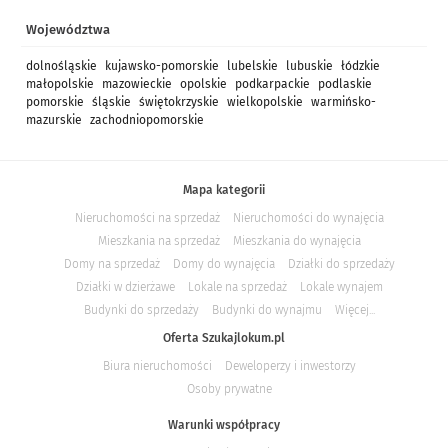
Województwa
dolnośląskie
kujawsko-pomorskie
lubelskie
lubuskie
łódzkie
małopolskie
mazowieckie
opolskie
podkarpackie
podlaskie
pomorskie
śląskie
świętokrzyskie
wielkopolskie
warmińsko-
mazurskie
zachodniopomorskie
Mapa kategorii
Nieruchomości na sprzedaż
Nieruchomości do wynajęcia
Mieszkania na sprzedaż
Mieszkania do wynajęcia
Domy na sprzedaż
Domy do wynajęcia
Działki do sprzedaży
Działki w dzierżawe
Lokale na sprzedaż
Lokale wynajem
Budynki do sprzedaży
Budynki do wynajmu
Więcej...
Oferta Szukajlokum.pl
Biura nieruchomości
Deweloperzy i inwestorzy
Osoby prywatne
Warunki współpracy