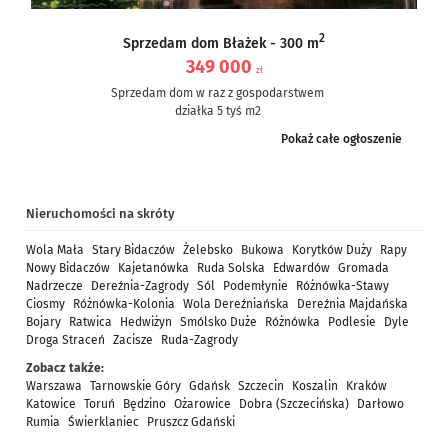
2
Sprzedam dom Błażek - 300 m
349 000
zł
Sprzedam dom w raz z gospodarstwem
działka 5 tyś m2
dom częściowo po remoncie, częściowo do remontu – ale nie...
Pokaż całe ogłoszenie
Nieruchomości na skróty
Wola Mała
Stary Bidaczów
Żelebsko
Bukowa
Korytków Duży
Rapy
Nowy Bidaczów
Kajetanówka
Ruda Solska
Edwardów
Gromada
Nadrzecze
Dereźnia-Zagrody
Sól
Podemłynie
Różnówka-Stawy
Ciosmy
Różnówka-Kolonia
Wola Dereźniańska
Dereźnia Majdańska
Bojary
Ratwica
Hedwiżyn
Smólsko Duże
Różnówka
Podlesie
Dyle
Droga Straceń
Zacisze
Ruda-Zagrody
Zobacz także:
Warszawa
Tarnowskie Góry
Gdańsk
Szczecin
Koszalin
Kraków
Katowice
Toruń
Będzino
Ożarowice
Dobra (Szczecińska)
Darłowo
Rumia
Świerklaniec
Pruszcz Gdański