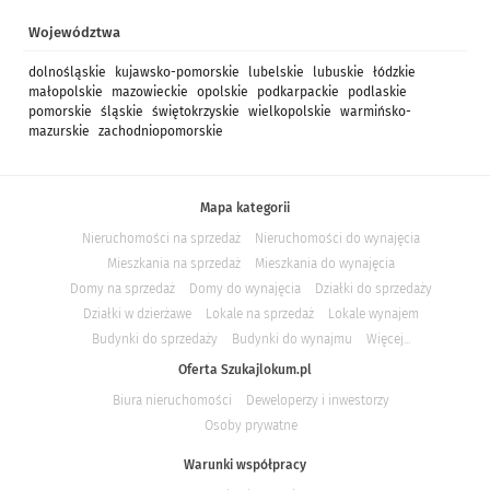
Województwa
dolnośląskie
kujawsko-pomorskie
lubelskie
lubuskie
łódzkie
małopolskie
mazowieckie
opolskie
podkarpackie
podlaskie
pomorskie
śląskie
świętokrzyskie
wielkopolskie
warmińsko-
mazurskie
zachodniopomorskie
Mapa kategorii
Nieruchomości na sprzedaż
Nieruchomości do wynajęcia
Mieszkania na sprzedaż
Mieszkania do wynajęcia
Domy na sprzedaż
Domy do wynajęcia
Działki do sprzedaży
Działki w dzierżawe
Lokale na sprzedaż
Lokale wynajem
Budynki do sprzedaży
Budynki do wynajmu
Więcej...
Oferta Szukajlokum.pl
Biura nieruchomości
Deweloperzy i inwestorzy
Osoby prywatne
Warunki współpracy