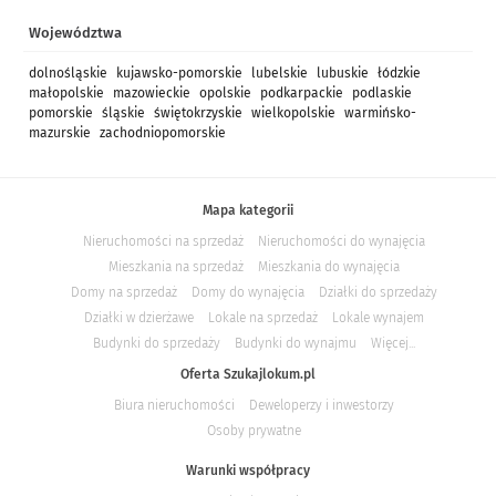
Województwa
dolnośląskie
kujawsko-pomorskie
lubelskie
lubuskie
łódzkie
małopolskie
mazowieckie
opolskie
podkarpackie
podlaskie
pomorskie
śląskie
świętokrzyskie
wielkopolskie
warmińsko-
mazurskie
zachodniopomorskie
Mapa kategorii
Nieruchomości na sprzedaż
Nieruchomości do wynajęcia
Mieszkania na sprzedaż
Mieszkania do wynajęcia
Domy na sprzedaż
Domy do wynajęcia
Działki do sprzedaży
Działki w dzierżawe
Lokale na sprzedaż
Lokale wynajem
Budynki do sprzedaży
Budynki do wynajmu
Więcej...
Oferta Szukajlokum.pl
Biura nieruchomości
Deweloperzy i inwestorzy
Osoby prywatne
Warunki współpracy