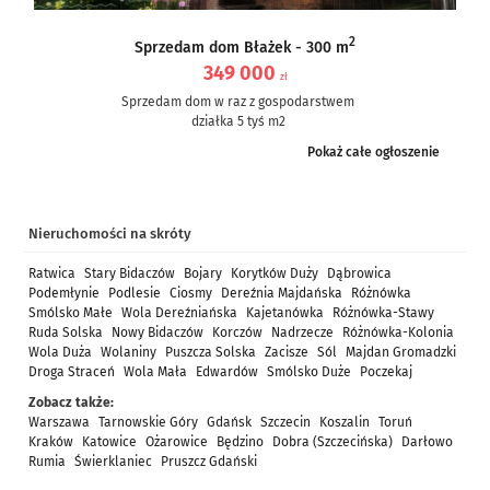
2
Sprzedam dom Błażek - 300 m
349 000
zł
Sprzedam dom w raz z gospodarstwem
działka 5 tyś m2
dom częściowo po remoncie, częściowo do remontu – ale nie...
Pokaż całe ogłoszenie
Nieruchomości na skróty
Ratwica
Stary Bidaczów
Bojary
Korytków Duży
Dąbrowica
Podemłynie
Podlesie
Ciosmy
Dereźnia Majdańska
Różnówka
Smólsko Małe
Wola Dereźniańska
Kajetanówka
Różnówka-Stawy
Ruda Solska
Nowy Bidaczów
Korczów
Nadrzecze
Różnówka-Kolonia
Wola Duża
Wolaniny
Puszcza Solska
Zacisze
Sól
Majdan Gromadzki
Droga Straceń
Wola Mała
Edwardów
Smólsko Duże
Poczekaj
Zobacz także:
Warszawa
Tarnowskie Góry
Gdańsk
Szczecin
Koszalin
Toruń
Kraków
Katowice
Ożarowice
Będzino
Dobra (Szczecińska)
Darłowo
Rumia
Świerklaniec
Pruszcz Gdański