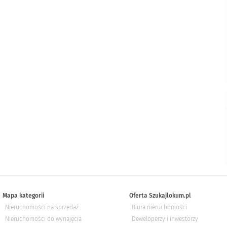
Mapa kategorii
Oferta Szukajlokum.pl
Nieruchomości na sprzedaż
Biura nieruchomości
Nieruchomości do wynajęcia
Deweloperzy i inwestorzy