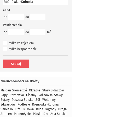
Cena
od
do
Powierzchnia
2
od
do
m
tylko ze zdjęciem
tylko bezpośrednie
Nieruchomości na skróty
Majdan Gromadzki
Okrągłe
Stary Bidaczów
Rapy
Różnówka
Ciosmy
Różnówka-Stawy
Bojary
Puszcza Solska
Sól
Wolaniny
Edwardów
Podlesie
Różnówka-Kolonia
Smólsko Duże
Bukowa
Ruda-Zagrody
Droga
Straceń
Podemłynie
Piaski
Dereźnia Solska