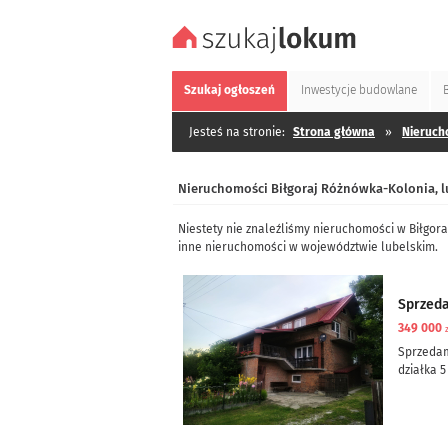
Szukaj
ogłoszeń
Inwestycje
budowlane
Jesteś na stronie:
Strona główna
»
Nieruch
Nieruchomości Biłgoraj Różnówka-Kolonia, l
Niestety nie znaleźliśmy nieruchomości w Biłgor
inne nieruchomości w województwie lubelskim.
Sprzed
349 000
Sprzeda
działka 5
dom częś