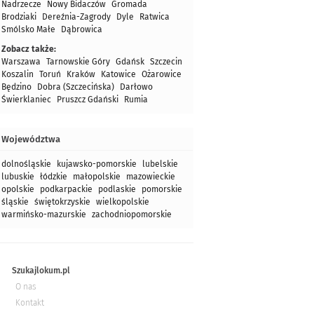
Nadrzecze
Nowy Bidaczów
Gromada
Brodziaki
Dereźnia-Zagrody
Dyle
Ratwica
Smólsko Małe
Dąbrowica
Zobacz także:
Warszawa
Tarnowskie Góry
Gdańsk
Szczecin
Koszalin
Toruń
Kraków
Katowice
Ożarowice
Będzino
Dobra (Szczecińska)
Darłowo
Świerklaniec
Pruszcz Gdański
Rumia
Województwa
dolnośląskie
kujawsko-pomorskie
lubelskie
lubuskie
łódzkie
małopolskie
mazowieckie
opolskie
podkarpackie
podlaskie
pomorskie
śląskie
świętokrzyskie
wielkopolskie
warmińsko-mazurskie
zachodniopomorskie
Szukajlokum.pl
O nas
Kontakt