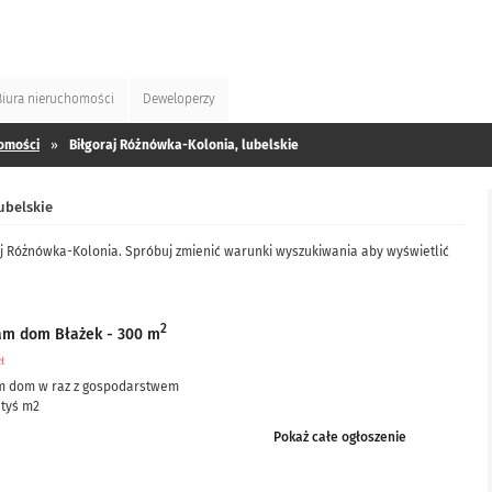
Biura
nieruchomości
Deweloperzy
omości
»
Biłgoraj Różnówka-Kolonia, lubelskie
ubelskie
aj Różnówka-Kolonia. Spróbuj zmienić warunki wyszukiwania aby wyświetlić
2
am dom Błażek - 300 m
zł
m dom w raz z gospodarstwem
 tyś m2
ciowo po remoncie, częściowo do remontu – ale nie...
Pokaż całe ogłoszenie