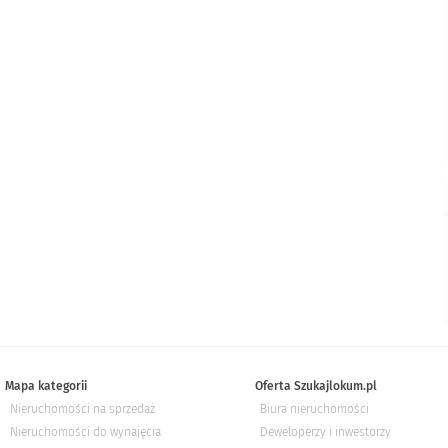
Mapa kategorii
Oferta Szukajlokum.pl
Nieruchomości na sprzedaż
Biura nieruchomości
Nieruchomości do wynajęcia
Deweloperzy i inwestorzy