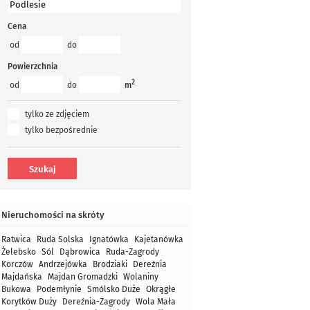
Cena
od
do
Powierzchnia
2
od
do
m
tylko ze zdjęciem
tylko bezpośrednie
Nieruchomości na skróty
Ratwica
Ruda Solska
Ignatówka
Kajetanówka
Żelebsko
Sól
Dąbrowica
Ruda-Zagrody
Korczów
Andrzejówka
Brodziaki
Dereźnia
Majdańska
Majdan Gromadzki
Wolaniny
Bukowa
Podemłynie
Smólsko Duże
Okrągłe
Korytków Duży
Dereźnia-Zagrody
Wola Mała