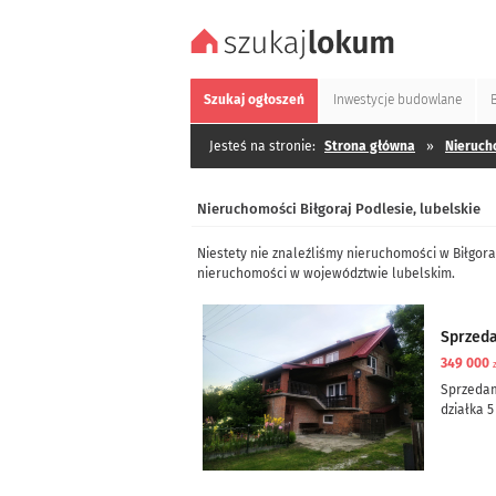
Szukaj
ogłoszeń
Inwestycje
budowlane
Jesteś na stronie:
Strona główna
»
Nieruch
Nieruchomości Biłgoraj Podlesie, lubelskie
Niestety nie znaleźliśmy nieruchomości w Biłgora
nieruchomości w województwie lubelskim.
Sprzed
349 000
Sprzeda
działka 5
dom częś