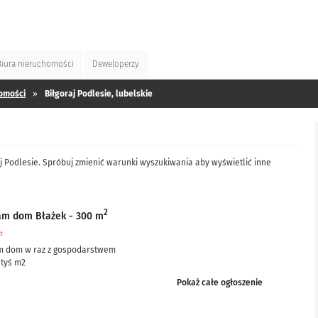
Biura
nieruchomości
Deweloperzy
omości
»
Biłgoraj Podlesie, lubelskie
j Podlesie. Spróbuj zmienić warunki wyszukiwania aby wyświetlić inne
2
am dom Błażek - 300 m
zł
m dom w raz z gospodarstwem
 tyś m2
ciowo po remoncie, częściowo do remontu – ale nie...
Pokaż całe ogłoszenie