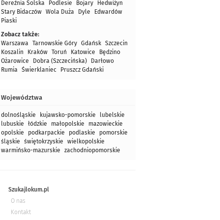
Dereźnia Solska
Podlesie
Bojary
Hedwiżyn
Stary Bidaczów
Wola Duża
Dyle
Edwardów
Piaski
Zobacz także:
Warszawa
Tarnowskie Góry
Gdańsk
Szczecin
Koszalin
Kraków
Toruń
Katowice
Będzino
Ożarowice
Dobra (Szczecińska)
Darłowo
Rumia
Świerklaniec
Pruszcz Gdański
Województwa
dolnośląskie
kujawsko-pomorskie
lubelskie
lubuskie
łódzkie
małopolskie
mazowieckie
opolskie
podkarpackie
podlaskie
pomorskie
śląskie
świętokrzyskie
wielkopolskie
warmińsko-mazurskie
zachodniopomorskie
Szukajlokum.pl
O nas
Kontakt