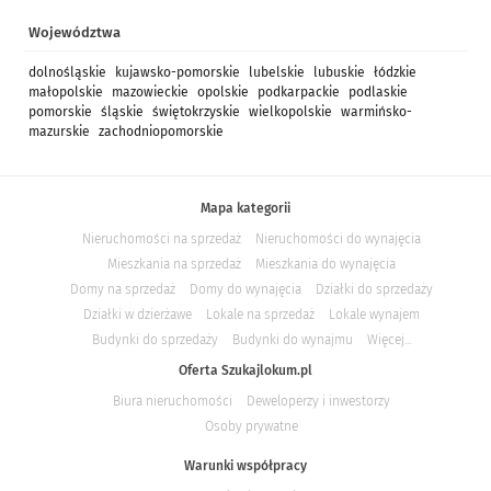
Województwa
dolnośląskie
kujawsko-pomorskie
lubelskie
lubuskie
łódzkie
małopolskie
mazowieckie
opolskie
podkarpackie
podlaskie
pomorskie
śląskie
świętokrzyskie
wielkopolskie
warmińsko-
mazurskie
zachodniopomorskie
Mapa kategorii
Nieruchomości na sprzedaż
Nieruchomości do wynajęcia
Mieszkania na sprzedaż
Mieszkania do wynajęcia
Domy na sprzedaż
Domy do wynajęcia
Działki do sprzedaży
Działki w dzierżawe
Lokale na sprzedaż
Lokale wynajem
Budynki do sprzedaży
Budynki do wynajmu
Więcej...
Oferta Szukajlokum.pl
Biura nieruchomości
Deweloperzy i inwestorzy
Osoby prywatne
Warunki współpracy