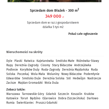
2
Sprzedam dom Błażek - 300 m
349 000
zł
Sprzedam dom w raz z gospodarstwem
działka 5 tyś m2
dom częściowo po remoncie, częściowo do remontu – ale nie...
Pokaż całe ogłoszenie
Nieruchomości na skróty
Dyle
Piaski
Ratwica
Kajetanówka
Smólsko Małe
Różnówka-Stawy
Rapy
Dereźnia-Zagrody
Ciosmy
Stary Bidaczów
Andrzejówka
Podlesie
Korytków Duży
Ruda-Zagrody
Dereźnia Majdańska
Ruda
Solska
Poczekaj
Wola Mała
Wolaniny
Nowy Bidaczów
Podemłynie
Edwardów
Smólsko Duże
Dereźnia Solska
Sól
Hedwiżyn
Nadrzecze
Zacisze
Majdan Gromadzki
Wola Duża
Zobacz także:
Warszawa
Tarnowskie Góry
Gdańsk
Szczecin
Koszalin
Kraków
Katowice
Toruń
Będzino
Ożarowice
Dobra (Szczecińska)
Darłowo
Rumia
Świerklaniec
Pruszcz Gdański