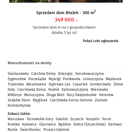
2
Sprzedam dom Błażek - 300 m
349 000
zł
Sprzedam dom w raz z gospodarstwem
działka 5 tyś m2
dom częściowo po remoncie, częściowo do remontu – ale nie...
Pokaż całe ogłoszenie
Nieruchomości na skróty
Świstanówka
Czechów Dolny
Dziesiąta
Sierakowszczyzna
Zygmuntów
Poczekajka
Wyścigi
Ponikwoda
Lemszczyzna
Majdanek
Trześniów
Abramowice
Dąbrowa-Las
Czwartek
Semborówka
Zimne
Doły
Czechówka Dolna
Rudnik
Kalinowszczyzna
Wieniawka
Wiktoryn
Bielszczyzna
Długa Wieś
Rury Świętoduskie
Helenów
Zadębie Stare
Węglinek
Czechówka Górna-Kolonia
Zosinek
Konstantynów
Zobacz także:
Warszawa
Tarnowskie Góry
Gdańsk
Szczecin
Koszalin
Toruń
Kraków
Katowice
Ożarowice
Będzino
Dobra (Szczecińska)
Darłowo
Rumia
Świerklaniec
Pruszcz Gdański