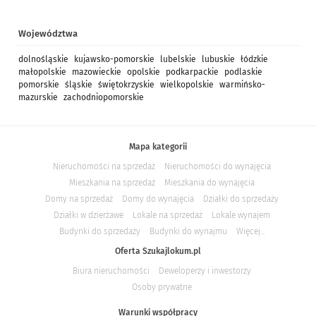
Województwa
dolnośląskie
kujawsko-pomorskie
lubelskie
lubuskie
łódzkie
małopolskie
mazowieckie
opolskie
podkarpackie
podlaskie
pomorskie
śląskie
świętokrzyskie
wielkopolskie
warmińsko-
mazurskie
zachodniopomorskie
Mapa kategorii
Nieruchomości na sprzedaż
Nieruchomości do wynajęcia
Mieszkania na sprzedaż
Mieszkania do wynajęcia
Domy na sprzedaż
Domy do wynajęcia
Działki do sprzedaży
Działki w dzierżawe
Lokale na sprzedaż
Lokale wynajem
Budynki do sprzedaży
Budynki do wynajmu
Więcej...
Oferta Szukajlokum.pl
Biura nieruchomości
Deweloperzy i inwestorzy
Osoby prywatne
Warunki współpracy