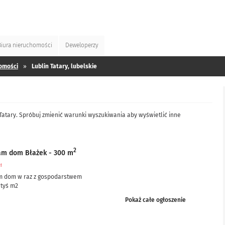
Biura
nieruchomości
Deweloperzy
omości
»
Lublin Tatary, lubelskie
Tatary. Spróbuj zmienić warunki wyszukiwania aby wyświetlić inne
2
am dom Błażek - 300 m
zł
m dom w raz z gospodarstwem
 tyś m2
ciowo po remoncie, częściowo do remontu – ale nie...
Pokaż całe ogłoszenie