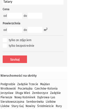
Cena
od
do
Powierzchnia
2
od
do
m
tylko ze zdjęciem
tylko bezpośrednie
Nieruchomości na skróty
Podgrodzie
Zadębie Trzecie
Majdan
Wrotkowski
Poczekajka
Czechów-Kolonia
Jerzysław
Długa Wieś
Zemborzyce
Zadębie
Pierwsze
Nowy Kośminek
Dąbrowa-Las
Sierakowszczyzna
Semborówka
Listków
Lisków
Stary Gaj
Nowiny
Śródmieście
Rury