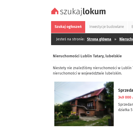
Szukaj
ogłoszeń
Inwestycje
budowlane
Jesteś na stronie:
Strona główna
»
Nieruch
Nieruchomości Lublin Tatary, lubelskie
Niestety nie znaleźliśmy nieruchomości w Lublin 
nieruchomości w województwie lubelskim.
Sprzed
349 000
Sprzeda
działka 5
dom częś