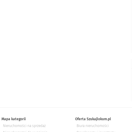
Mapa kategorii
Oferta Szukajlokum.pl
Nieruchomości na sprzedaż
Biura nieruchomości