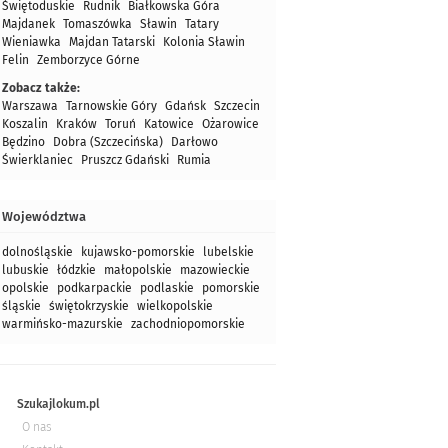
Świętoduskie
Rudnik
Białkowska Góra
Majdanek
Tomaszówka
Sławin
Tatary
Wieniawka
Majdan Tatarski
Kolonia Sławin
Felin
Zemborzyce Górne
Zobacz także:
Warszawa
Tarnowskie Góry
Gdańsk
Szczecin
Koszalin
Kraków
Toruń
Katowice
Ożarowice
Będzino
Dobra (Szczecińska)
Darłowo
Świerklaniec
Pruszcz Gdański
Rumia
Województwa
dolnośląskie
kujawsko-pomorskie
lubelskie
lubuskie
łódzkie
małopolskie
mazowieckie
opolskie
podkarpackie
podlaskie
pomorskie
śląskie
świętokrzyskie
wielkopolskie
warmińsko-mazurskie
zachodniopomorskie
Szukajlokum.pl
O nas