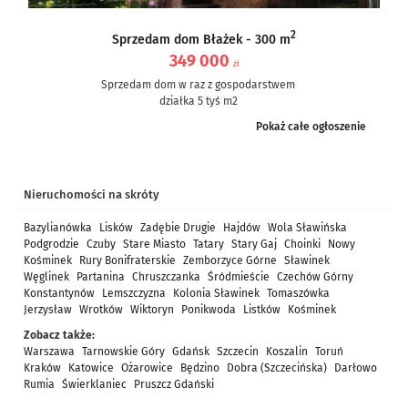
2
Sprzedam dom Błażek - 300 m
349 000
zł
Sprzedam dom w raz z gospodarstwem
działka 5 tyś m2
dom częściowo po remoncie, częściowo do remontu – ale nie...
Pokaż całe ogłoszenie
Nieruchomości na skróty
Bazylianówka
Lisków
Zadębie Drugie
Hajdów
Wola Sławińska
Podgrodzie
Czuby
Stare Miasto
Tatary
Stary Gaj
Choinki
Nowy
Kośminek
Rury Bonifraterskie
Zemborzyce Górne
Sławinek
Węglinek
Partanina
Chruszczanka
Śródmieście
Czechów Górny
Konstantynów
Lemszczyzna
Kolonia Sławinek
Tomaszówka
Jerzysław
Wrotków
Wiktoryn
Ponikwoda
Listków
Kośminek
Zobacz także:
Warszawa
Tarnowskie Góry
Gdańsk
Szczecin
Koszalin
Toruń
Kraków
Katowice
Ożarowice
Będzino
Dobra (Szczecińska)
Darłowo
Rumia
Świerklaniec
Pruszcz Gdański