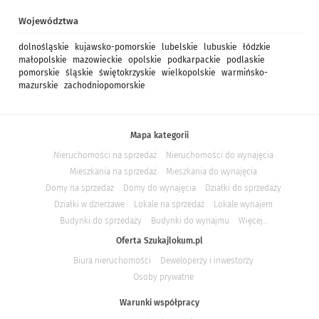
Województwa
dolnośląskie
kujawsko-pomorskie
lubelskie
lubuskie
łódzkie
małopolskie
mazowieckie
opolskie
podkarpackie
podlaskie
pomorskie
śląskie
świętokrzyskie
wielkopolskie
warmińsko-
mazurskie
zachodniopomorskie
Mapa kategorii
Nieruchomości na sprzedaż
Nieruchomości do wynajęcia
Mieszkania na sprzedaż
Mieszkania do wynajęcia
Domy na sprzedaż
Domy do wynajęcia
Działki do sprzedaży
Działki w dzierżawe
Lokale na sprzedaż
Lokale wynajem
Budynki do sprzedaży
Budynki do wynajmu
Więcej...
Oferta Szukajlokum.pl
Biura nieruchomości
Deweloperzy i inwestorzy
Osoby prywatne
Warunki współpracy