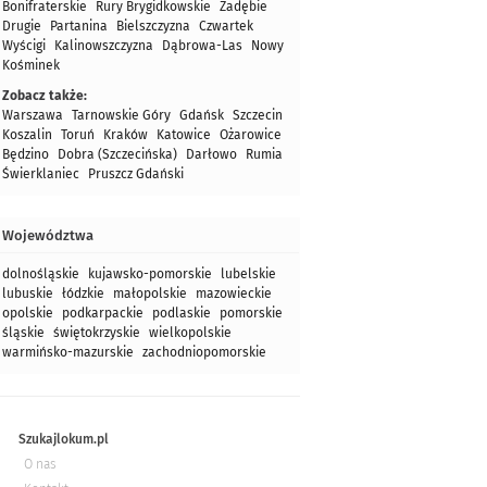
Bonifraterskie
Rury Brygidkowskie
Zadębie
Drugie
Partanina
Bielszczyzna
Czwartek
Wyścigi
Kalinowszczyzna
Dąbrowa-Las
Nowy
Kośminek
Zobacz także:
Warszawa
Tarnowskie Góry
Gdańsk
Szczecin
Koszalin
Toruń
Kraków
Katowice
Ożarowice
Będzino
Dobra (Szczecińska)
Darłowo
Rumia
Świerklaniec
Pruszcz Gdański
Województwa
dolnośląskie
kujawsko-pomorskie
lubelskie
lubuskie
łódzkie
małopolskie
mazowieckie
opolskie
podkarpackie
podlaskie
pomorskie
śląskie
świętokrzyskie
wielkopolskie
warmińsko-mazurskie
zachodniopomorskie
Szukajlokum.pl
O nas