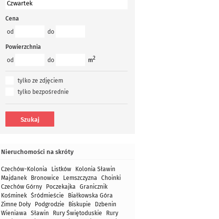
Cena
od
do
Powierzchnia
2
od
do
m
tylko ze zdjęciem
tylko bezpośrednie
Nieruchomości na skróty
Czechów-Kolonia
Listków
Kolonia Sławin
Majdanek
Bronowice
Lemszczyzna
Choinki
Czechów Górny
Poczekajka
Granicznik
Kośminek
Śródmieście
Białkowska Góra
Zimne Doły
Podgrodzie
Biskupie
Dzbenin
Wieniawa
Sławin
Rury Świętoduskie
Rury