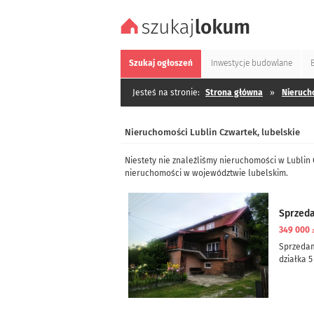
Szukaj
ogłoszeń
Inwestycje
budowlane
Jesteś na stronie:
Strona główna
»
Nieruch
Nieruchomości Lublin Czwartek, lubelskie
Niestety nie znaleźliśmy nieruchomości w Lublin
nieruchomości w województwie lubelskim.
Sprzed
349 000
Sprzeda
działka 5
dom częś