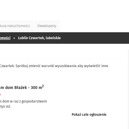
Biura
nieruchomości
Deweloperzy
omości
»
Lublin Czwartek, lubelskie
 Czwartek. Spróbuj zmienić warunki wyszukiwania aby wyświetlić inne
2
am dom Błażek - 300 m
zł
m dom w raz z gospodarstwem
 tyś m2
ciowo po remoncie, częściowo do remontu – ale nie...
Pokaż całe ogłoszenie