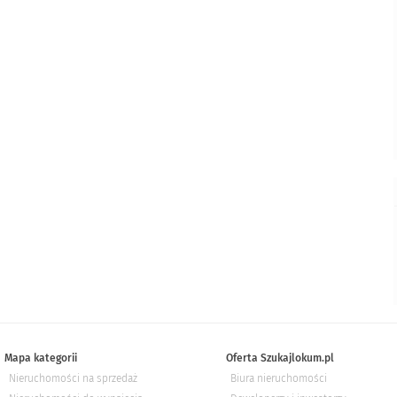
Mapa kategorii
Oferta Szukajlokum.pl
Nieruchomości na sprzedaż
Biura nieruchomości