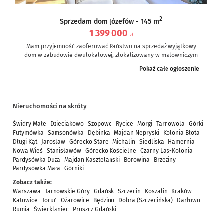
2
Sprzedam dom Józefów - 145 m
1 399 000
zł
Mam przyjemność zaoferować Państwu na sprzedaż wyjątkowy
dom w zabudowie dwulokalowej, zlokalizowany w malowniczym
Józefowie (gmina Nieporęt, powiat legionowski).
Pokaż całe ogłoszenie
Nieruchomość...
Nieruchomości na skróty
Świdry Małe
Dzieciakowo
Szopowe
Rycice
Morgi
Tarnowola
Górki
Futymówka
Samsonówka
Dębinka
Majdan Nepryski
Kolonia Błota
Długi Kąt
Jarosław
Górecko Stare
Michalin
Siedliska
Hamernia
Nowa Wieś
Stanisławów
Górecko Kościelne
Czarny Las-Kolonia
Pardysówka Duża
Majdan Kasztelański
Borowina
Brzeziny
Pardysówka Mała
Górniki
Zobacz także:
Warszawa
Tarnowskie Góry
Gdańsk
Szczecin
Koszalin
Kraków
Katowice
Toruń
Ożarowice
Będzino
Dobra (Szczecińska)
Darłowo
Rumia
Świerklaniec
Pruszcz Gdański