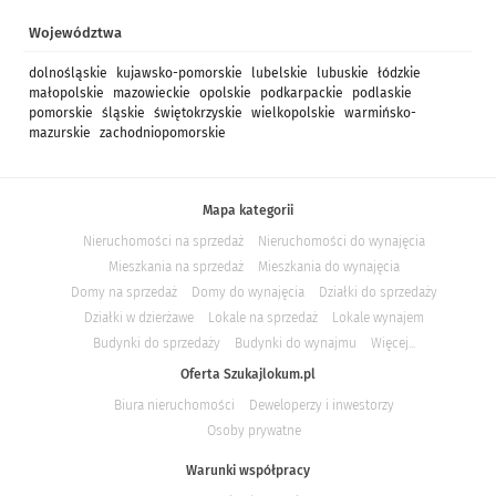
Województwa
dolnośląskie
kujawsko-pomorskie
lubelskie
lubuskie
łódzkie
małopolskie
mazowieckie
opolskie
podkarpackie
podlaskie
pomorskie
śląskie
świętokrzyskie
wielkopolskie
warmińsko-
mazurskie
zachodniopomorskie
Mapa kategorii
Nieruchomości na sprzedaż
Nieruchomości do wynajęcia
Mieszkania na sprzedaż
Mieszkania do wynajęcia
Domy na sprzedaż
Domy do wynajęcia
Działki do sprzedaży
Działki w dzierżawe
Lokale na sprzedaż
Lokale wynajem
Budynki do sprzedaży
Budynki do wynajmu
Więcej...
Oferta Szukajlokum.pl
Biura nieruchomości
Deweloperzy i inwestorzy
Osoby prywatne
Warunki współpracy