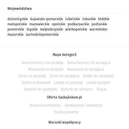
Województwa
dolnośląskie
kujawsko-pomorskie
lubelskie
lubuskie
łódzkie
małopolskie
mazowieckie
opolskie
podkarpackie
podlaskie
pomorskie
śląskie
świętokrzyskie
wielkopolskie
warmińsko-
mazurskie
zachodniopomorskie
Mapa kategorii
Nieruchomości na sprzedaż
Nieruchomości do wynajęcia
Mieszkania na sprzedaż
Mieszkania do wynajęcia
Domy na sprzedaż
Domy do wynajęcia
Działki do sprzedaży
Działki w dzierżawe
Lokale na sprzedaż
Lokale wynajem
Budynki do sprzedaży
Budynki do wynajmu
Więcej...
Oferta Szukajlokum.pl
Biura nieruchomości
Deweloperzy i inwestorzy
Osoby prywatne
Warunki współpracy