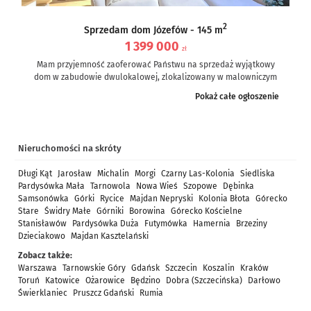
2
Sprzedam dom Józefów - 145 m
1 399 000
zł
Mam przyjemność zaoferować Państwu na sprzedaż wyjątkowy
dom w zabudowie dwulokalowej, zlokalizowany w malowniczym
Józefowie (gmina Nieporęt, powiat legionowski).
Pokaż całe ogłoszenie
Nieruchomość...
Nieruchomości na skróty
Długi Kąt
Jarosław
Michalin
Morgi
Czarny Las-Kolonia
Siedliska
Pardysówka Mała
Tarnowola
Nowa Wieś
Szopowe
Dębinka
Samsonówka
Górki
Rycice
Majdan Nepryski
Kolonia Błota
Górecko
Stare
Świdry Małe
Górniki
Borowina
Górecko Kościelne
Stanisławów
Pardysówka Duża
Futymówka
Hamernia
Brzeziny
Dzieciakowo
Majdan Kasztelański
Zobacz także:
Warszawa
Tarnowskie Góry
Gdańsk
Szczecin
Koszalin
Kraków
Toruń
Katowice
Ożarowice
Będzino
Dobra (Szczecińska)
Darłowo
Świerklaniec
Pruszcz Gdański
Rumia