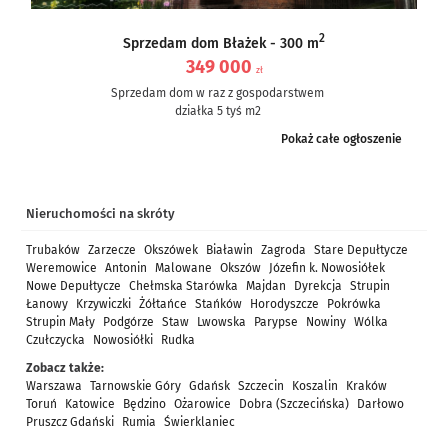
2
Sprzedam dom Błażek - 300 m
349 000
zł
Sprzedam dom w raz z gospodarstwem
działka 5 tyś m2
dom częściowo po remoncie, częściowo do remontu – ale nie...
Pokaż całe ogłoszenie
Nieruchomości na skróty
Trubaków
Zarzecze
Okszówek
Białawin
Zagroda
Stare Depułtycze
Weremowice
Antonin
Malowane
Okszów
Józefin k. Nowosiółek
Nowe Depułtycze
Chełmska Starówka
Majdan
Dyrekcja
Strupin
Łanowy
Krzywiczki
Żółtańce
Stańków
Horodyszcze
Pokrówka
Strupin Mały
Podgórze
Staw
Lwowska
Parypse
Nowiny
Wólka
Czułczycka
Nowosiółki
Rudka
Zobacz także:
Warszawa
Tarnowskie Góry
Gdańsk
Szczecin
Koszalin
Kraków
Toruń
Katowice
Będzino
Ożarowice
Dobra (Szczecińska)
Darłowo
Pruszcz Gdański
Rumia
Świerklaniec