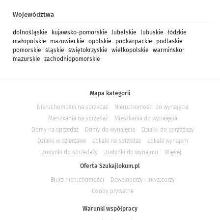
Województwa
dolnośląskie
kujawsko-pomorskie
lubelskie
lubuskie
łódzkie
małopolskie
mazowieckie
opolskie
podkarpackie
podlaskie
pomorskie
śląskie
świętokrzyskie
wielkopolskie
warmińsko-
mazurskie
zachodniopomorskie
Mapa kategorii
Nieruchomości na sprzedaż
Nieruchomości do wynajęcia
Mieszkania na sprzedaż
Mieszkania do wynajęcia
Domy na sprzedaż
Domy do wynajęcia
Działki do sprzedaży
Działki w dzierżawe
Lokale na sprzedaż
Lokale wynajem
Budynki do sprzedaży
Budynki do wynajmu
Więcej...
Oferta Szukajlokum.pl
Biura nieruchomości
Deweloperzy i inwestorzy
Osoby prywatne
Warunki współpracy