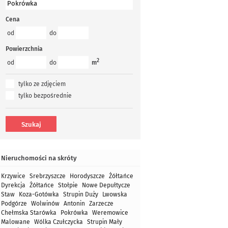
Cena
od
do
Powierzchnia
2
od
do
m
tylko ze zdjęciem
tylko bezpośrednie
Nieruchomości na skróty
Krzywice
Srebrzyszcze
Horodyszcze
Żółtańce
Dyrekcja
Żółtańce
Stołpie
Nowe Depułtycze
Staw
Koza-Gotówka
Strupin Duży
Lwowska
Podgórze
Wolwinów
Antonin
Zarzecze
Chełmska Starówka
Pokrówka
Weremowice
Malowane
Wólka Czułczycka
Strupin Mały