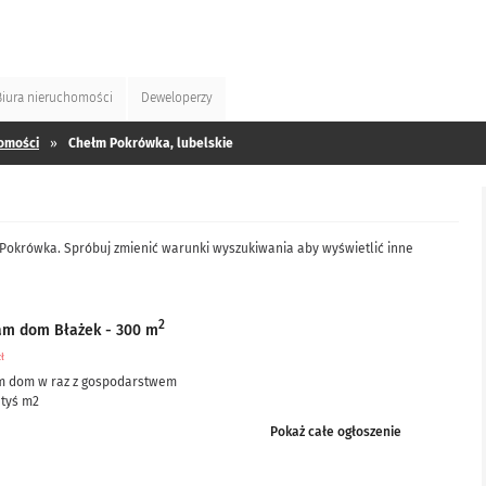
Biura
nieruchomości
Deweloperzy
omości
»
Chełm Pokrówka, lubelskie
 Pokrówka. Spróbuj zmienić warunki wyszukiwania aby wyświetlić inne
2
am dom Błażek - 300 m
zł
m dom w raz z gospodarstwem
 tyś m2
ciowo po remoncie, częściowo do remontu – ale nie...
Pokaż całe ogłoszenie