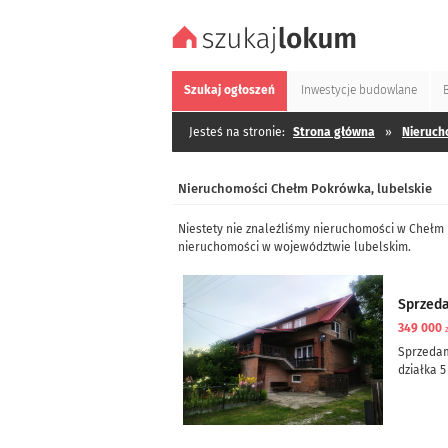
Szukaj
ogłoszeń
Inwestycje
budowlane
Jesteś na stronie:
Strona główna
»
Nieruch
Nieruchomości Chełm Pokrówka, lubelskie
Niestety nie znaleźliśmy nieruchomości w Chełm
nieruchomości w województwie lubelskim.
Sprzed
349 000
Sprzeda
działka 5
dom częś