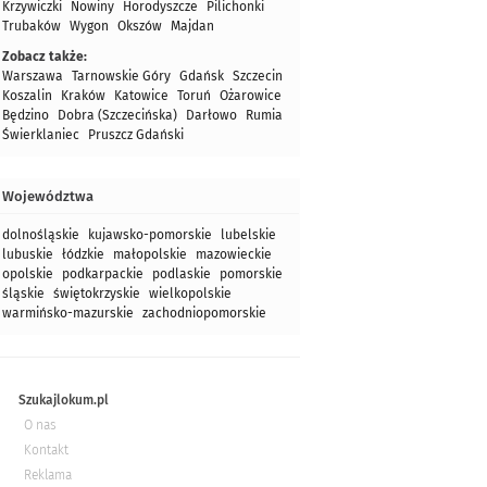
Krzywiczki
Nowiny
Horodyszcze
Pilichonki
Trubaków
Wygon
Okszów
Majdan
Zobacz także:
Warszawa
Tarnowskie Góry
Gdańsk
Szczecin
Koszalin
Kraków
Katowice
Toruń
Ożarowice
Będzino
Dobra (Szczecińska)
Darłowo
Rumia
Świerklaniec
Pruszcz Gdański
Województwa
dolnośląskie
kujawsko-pomorskie
lubelskie
lubuskie
łódzkie
małopolskie
mazowieckie
opolskie
podkarpackie
podlaskie
pomorskie
śląskie
świętokrzyskie
wielkopolskie
warmińsko-mazurskie
zachodniopomorskie
Szukajlokum.pl
O nas
Kontakt
Reklama