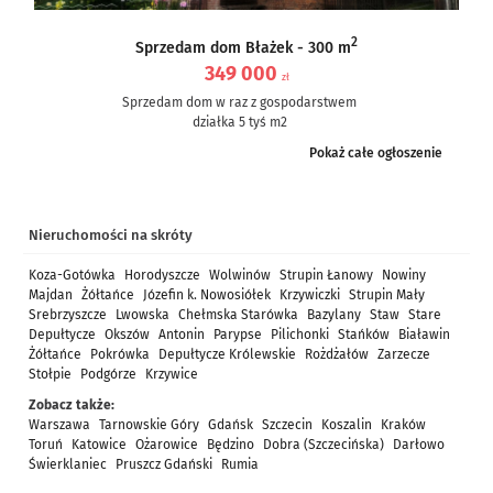
2
Sprzedam dom Błażek - 300 m
349 000
zł
Sprzedam dom w raz z gospodarstwem
działka 5 tyś m2
dom częściowo po remoncie, częściowo do remontu – ale nie...
Pokaż całe ogłoszenie
Nieruchomości na skróty
Koza-Gotówka
Horodyszcze
Wolwinów
Strupin Łanowy
Nowiny
Majdan
Żółtańce
Józefin k. Nowosiółek
Krzywiczki
Strupin Mały
Srebrzyszcze
Lwowska
Chełmska Starówka
Bazylany
Staw
Stare
Depułtycze
Okszów
Antonin
Parypse
Pilichonki
Stańków
Białawin
Żółtańce
Pokrówka
Depułtycze Królewskie
Rożdżałów
Zarzecze
Stołpie
Podgórze
Krzywice
Zobacz także:
Warszawa
Tarnowskie Góry
Gdańsk
Szczecin
Koszalin
Kraków
Toruń
Katowice
Ożarowice
Będzino
Dobra (Szczecińska)
Darłowo
Świerklaniec
Pruszcz Gdański
Rumia