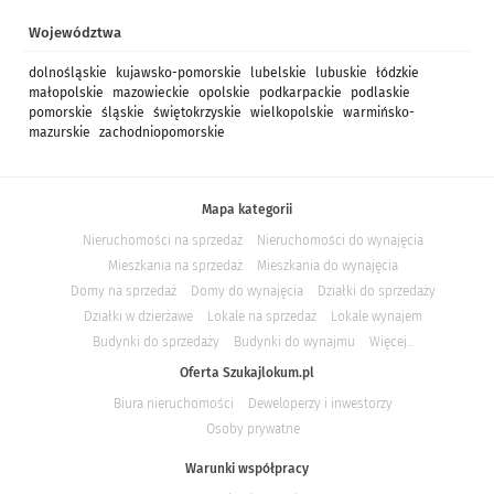
Województwa
dolnośląskie
kujawsko-pomorskie
lubelskie
lubuskie
łódzkie
małopolskie
mazowieckie
opolskie
podkarpackie
podlaskie
pomorskie
śląskie
świętokrzyskie
wielkopolskie
warmińsko-
mazurskie
zachodniopomorskie
Mapa kategorii
Nieruchomości na sprzedaż
Nieruchomości do wynajęcia
Mieszkania na sprzedaż
Mieszkania do wynajęcia
Domy na sprzedaż
Domy do wynajęcia
Działki do sprzedaży
Działki w dzierżawe
Lokale na sprzedaż
Lokale wynajem
Budynki do sprzedaży
Budynki do wynajmu
Więcej...
Oferta Szukajlokum.pl
Biura nieruchomości
Deweloperzy i inwestorzy
Osoby prywatne
Warunki współpracy