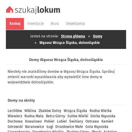
Szukaj
Inwestycje
Biura
Deweloperzy
Jesteś na stronie:
Strona główna
»
Domy
»
Wąsosz Wrząca Śląska, dolnośląskie
Domy Wąsosz Wrząca Śląska, dolnośląskie
Niestety nie znaleźliśmy domów w Wąsosz Wrząca Śląska. Spróbuj
zmienić warunki wyszukiwania aby wyświetlić inne domy w
województwie dolnośląskim.
Domy na skróty
Lechitów
Wiklina
Zbaków Dolny
Wrząca Śląska
Rudna Wielka
Wiewierz
Rudna Mała
Bełcz Górny
Sułów Wielki
Górka Wąsoska
Dochowa
Kowalowo
Pobiel
Lubiel
Świniary
Ostrawa
Kamień
Górowski
Baranowice
Ługi
Drozdowice Małe
Gola Wąsoska