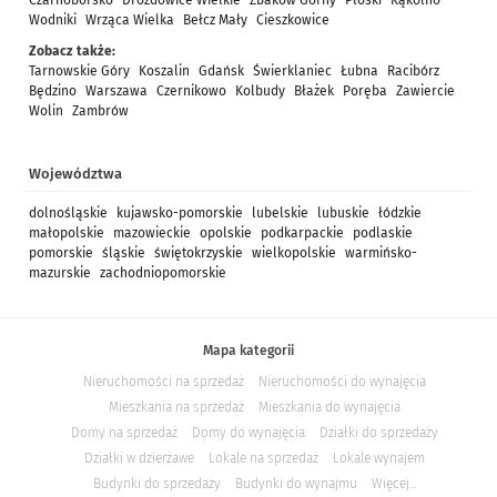
Czarnoborsko
Drozdowice Wielkie
Zbaków Górny
Płoski
Kąkolno
Wodniki
Wrząca Wielka
Bełcz Mały
Cieszkowice
Zobacz także:
Tarnowskie Góry
Koszalin
Gdańsk
Świerklaniec
Łubna
Racibórz
Będzino
Warszawa
Czernikowo
Kolbudy
Błażek
Poręba
Zawiercie
Wolin
Zambrów
Województwa
dolnośląskie
kujawsko-pomorskie
lubelskie
lubuskie
łódzkie
małopolskie
mazowieckie
opolskie
podkarpackie
podlaskie
pomorskie
śląskie
świętokrzyskie
wielkopolskie
warmińsko-
mazurskie
zachodniopomorskie
Mapa kategorii
Nieruchomości na sprzedaż
Nieruchomości do wynajęcia
Mieszkania na sprzedaż
Mieszkania do wynajęcia
Domy na sprzedaż
Domy do wynajęcia
Działki do sprzedaży
Działki w dzierżawe
Lokale na sprzedaż
Lokale wynajem
Budynki do sprzedaży
Budynki do wynajmu
Więcej...