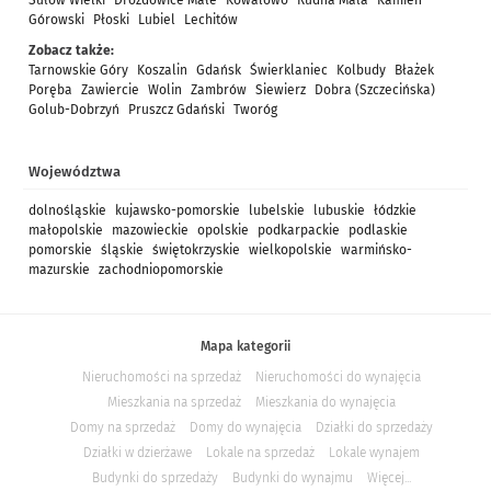
Sułów Wielki
Drozdowice Małe
Kowalowo
Rudna Mała
Kamień
Górowski
Płoski
Lubiel
Lechitów
Zobacz także:
Tarnowskie Góry
Koszalin
Gdańsk
Świerklaniec
Kolbudy
Błażek
Poręba
Zawiercie
Wolin
Zambrów
Siewierz
Dobra (Szczecińska)
Golub-Dobrzyń
Pruszcz Gdański
Tworóg
Województwa
dolnośląskie
kujawsko-pomorskie
lubelskie
lubuskie
łódzkie
małopolskie
mazowieckie
opolskie
podkarpackie
podlaskie
pomorskie
śląskie
świętokrzyskie
wielkopolskie
warmińsko-
mazurskie
zachodniopomorskie
Mapa kategorii
Nieruchomości na sprzedaż
Nieruchomości do wynajęcia
Mieszkania na sprzedaż
Mieszkania do wynajęcia
Domy na sprzedaż
Domy do wynajęcia
Działki do sprzedaży
Działki w dzierżawe
Lokale na sprzedaż
Lokale wynajem
Budynki do sprzedaży
Budynki do wynajmu
Więcej...