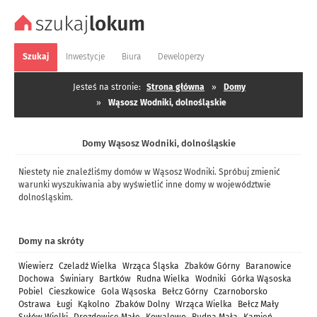
Szukaj
Inwestycje
Biura
Deweloperzy
Jesteś na stronie:
Strona główna
»
Domy
»
Wąsosz Wodniki, dolnośląskie
Domy Wąsosz Wodniki, dolnośląskie
Niestety nie znaleźliśmy domów w Wąsosz Wodniki. Spróbuj zmienić
warunki wyszukiwania aby wyświetlić inne domy w województwie
dolnośląskim.
Domy na skróty
Wiewierz
Czeladź Wielka
Wrząca Śląska
Zbaków Górny
Baranowice
Dochowa
Świniary
Bartków
Rudna Wielka
Wodniki
Górka Wąsoska
Pobiel
Cieszkowice
Gola Wąsoska
Bełcz Górny
Czarnoborsko
Ostrawa
Ługi
Kąkolno
Zbaków Dolny
Wrząca Wielka
Bełcz Mały