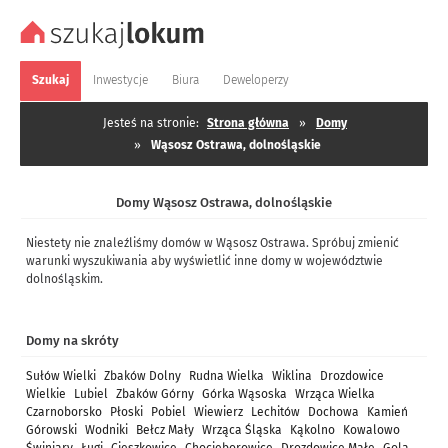
Szukaj
Inwestycje
Biura
Deweloperzy
Jesteś na stronie:
Strona główna
»
Domy
»
Wąsosz Ostrawa, dolnośląskie
Domy Wąsosz Ostrawa, dolnośląskie
Niestety nie znaleźliśmy domów w Wąsosz Ostrawa. Spróbuj zmienić
warunki wyszukiwania aby wyświetlić inne domy w województwie
dolnośląskim.
Domy na skróty
Sułów Wielki
Zbaków Dolny
Rudna Wielka
Wiklina
Drozdowice
Wielkie
Lubiel
Zbaków Górny
Górka Wąsoska
Wrząca Wielka
Czarnoborsko
Płoski
Pobiel
Wiewierz
Lechitów
Dochowa
Kamień
Górowski
Wodniki
Bełcz Mały
Wrząca Śląska
Kąkolno
Kowalowo