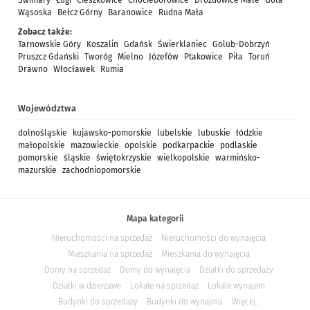
Świniary
Ługi
Cieszkowice
Chocieborowice
Drozdowice Małe
Gola
Wąsoska
Bełcz Górny
Baranowice
Rudna Mała
Zobacz także:
Tarnowskie Góry
Koszalin
Gdańsk
Świerklaniec
Golub-Dobrzyń
Pruszcz Gdański
Tworóg
Mielno
Józefów
Ptakowice
Piła
Toruń
Drawno
Włocławek
Rumia
Województwa
dolnośląskie
kujawsko-pomorskie
lubelskie
lubuskie
łódzkie
małopolskie
mazowieckie
opolskie
podkarpackie
podlaskie
pomorskie
śląskie
świętokrzyskie
wielkopolskie
warmińsko-
mazurskie
zachodniopomorskie
Mapa kategorii
Nieruchomości na sprzedaż
Nieruchomości do wynajęcia
Mieszkania na sprzedaż
Mieszkania do wynajęcia
Domy na sprzedaż
Domy do wynajęcia
Działki do sprzedaży
Działki w dzierżawe
Lokale na sprzedaż
Lokale wynajem
Budynki do sprzedaży
Budynki do wynajmu
Więcej...