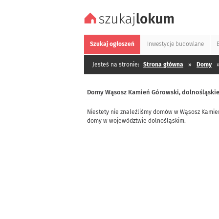
Szukaj
ogłoszeń
Inwestycje
budowlane
Jesteś na stronie:
Strona główna
»
Domy
Domy Wąsosz Kamień Górowski, dolnośląski
Niestety nie znaleźliśmy domów w Wąsosz Kamień
domy w województwie dolnośląskim.