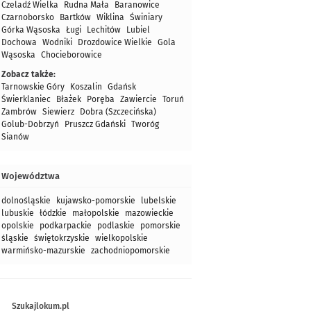
Czeladź Wielka
Rudna Mała
Baranowice
Czarnoborsko
Bartków
Wiklina
Świniary
Górka Wąsoska
Ługi
Lechitów
Lubiel
Dochowa
Wodniki
Drozdowice Wielkie
Gola
Wąsoska
Chocieborowice
Zobacz także:
Tarnowskie Góry
Koszalin
Gdańsk
Świerklaniec
Błażek
Poręba
Zawiercie
Toruń
Zambrów
Siewierz
Dobra (Szczecińska)
Golub-Dobrzyń
Pruszcz Gdański
Tworóg
Sianów
Województwa
dolnośląskie
kujawsko-pomorskie
lubelskie
lubuskie
łódzkie
małopolskie
mazowieckie
opolskie
podkarpackie
podlaskie
pomorskie
śląskie
świętokrzyskie
wielkopolskie
warmińsko-mazurskie
zachodniopomorskie
Szukajlokum.pl