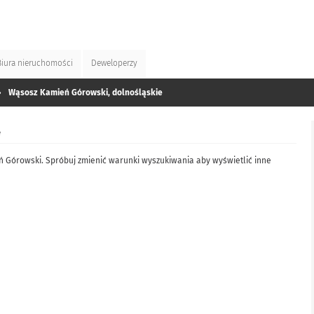
Biura
nieruchomości
Deweloperzy
»
Wąsosz Kamień Górowski, dolnośląskie
e
 Górowski. Spróbuj zmienić warunki wyszukiwania aby wyświetlić inne