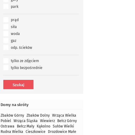
park
prąd
siła
woda
gaz
odp. ścieków
tylko ze zdjęciem
tylko bezpośrednie
Domy na skróty
Zbaków Górny
Zbaków Dolny
Wrząca Wielka
Pobiel
Wrząca Śląska
Wiewierz
Bełcz Górny
Ostrawa
Bełcz Mały
Kąkolno
Sułów Wielki
Rudna Wielka
Cieszkowice
Drozdowice Małe