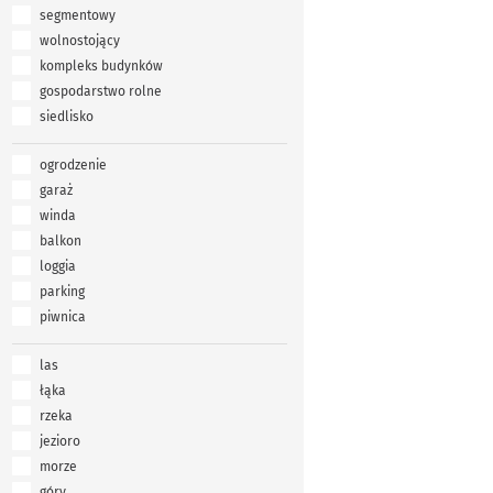
segmentowy
wolnostojący
kompleks budynków
gospodarstwo rolne
siedlisko
ogrodzenie
garaż
winda
balkon
loggia
parking
piwnica
las
łąka
rzeka
jezioro
morze
góry