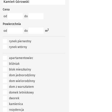
Cena
od
do
Powierzchnia
2
od
do
m
rynek pierwotny
rynek wtórny
apartamentowiec
bliźniak
blok mieszkalny
dom jednorodzinny
dom wielorodzinny
dom z warsztatem
domek letniskowy
dworek
kamienica
rezydencja