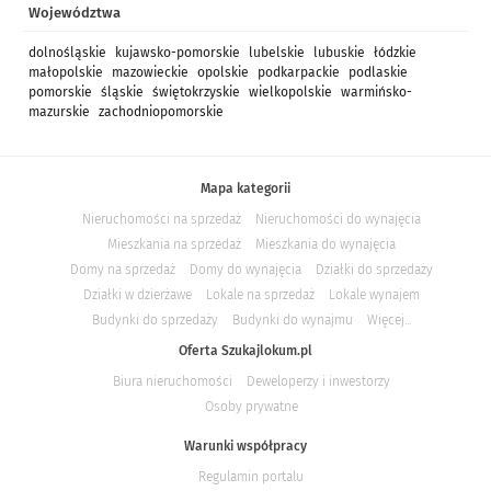
Województwa
dolnośląskie
kujawsko-pomorskie
lubelskie
lubuskie
łódzkie
małopolskie
mazowieckie
opolskie
podkarpackie
podlaskie
pomorskie
śląskie
świętokrzyskie
wielkopolskie
warmińsko-
mazurskie
zachodniopomorskie
Mapa kategorii
Nieruchomości na sprzedaż
Nieruchomości do wynajęcia
Mieszkania na sprzedaż
Mieszkania do wynajęcia
Domy na sprzedaż
Domy do wynajęcia
Działki do sprzedaży
Działki w dzierżawe
Lokale na sprzedaż
Lokale wynajem
Budynki do sprzedaży
Budynki do wynajmu
Więcej...
Oferta Szukajlokum.pl
Biura nieruchomości
Deweloperzy i inwestorzy
Osoby prywatne
Warunki współpracy
Regulamin portalu