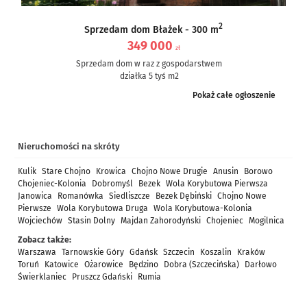
2
Sprzedam dom Błażek - 300 m
349 000
zł
Sprzedam dom w raz z gospodarstwem
działka 5 tyś m2
dom częściowo po remoncie, częściowo do remontu – ale nie...
Pokaż całe ogłoszenie
Nieruchomości na skróty
Kulik
Stare Chojno
Krowica
Chojno Nowe Drugie
Anusin
Borowo
Chojeniec-Kolonia
Dobromyśl
Bezek
Wola Korybutowa Pierwsza
Janowica
Romanówka
Siedliszcze
Bezek Dębiński
Chojno Nowe
Pierwsze
Wola Korybutowa Druga
Wola Korybutowa-Kolonia
Wojciechów
Stasin Dolny
Majdan Zahorodyński
Chojeniec
Mogilnica
Zobacz także:
Warszawa
Tarnowskie Góry
Gdańsk
Szczecin
Koszalin
Kraków
Toruń
Katowice
Ożarowice
Będzino
Dobra (Szczecińska)
Darłowo
Świerklaniec
Pruszcz Gdański
Rumia