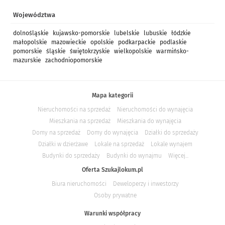
Województwa
dolnośląskie
kujawsko-pomorskie
lubelskie
lubuskie
łódzkie
małopolskie
mazowieckie
opolskie
podkarpackie
podlaskie
pomorskie
śląskie
świętokrzyskie
wielkopolskie
warmińsko-
mazurskie
zachodniopomorskie
Mapa kategorii
Nieruchomości na sprzedaż
Nieruchomości do wynajęcia
Mieszkania na sprzedaż
Mieszkania do wynajęcia
Domy na sprzedaż
Domy do wynajęcia
Działki do sprzedaży
Działki w dzierżawe
Lokale na sprzedaż
Lokale wynajem
Budynki do sprzedaży
Budynki do wynajmu
Więcej...
Oferta Szukajlokum.pl
Biura nieruchomości
Deweloperzy i inwestorzy
Osoby prywatne
Warunki współpracy