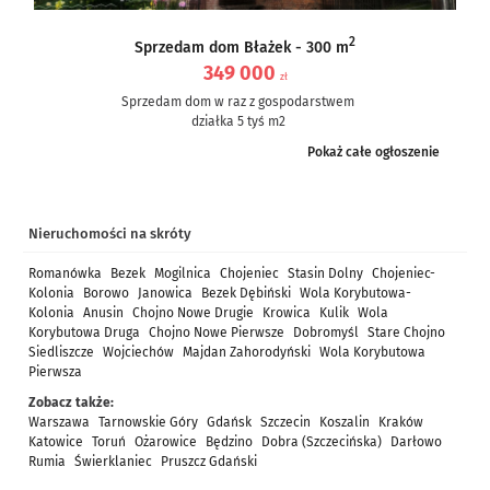
2
Sprzedam dom Błażek - 300 m
349 000
zł
Sprzedam dom w raz z gospodarstwem
działka 5 tyś m2
dom częściowo po remoncie, częściowo do remontu – ale nie...
Pokaż całe ogłoszenie
Nieruchomości na skróty
Romanówka
Bezek
Mogilnica
Chojeniec
Stasin Dolny
Chojeniec-
Kolonia
Borowo
Janowica
Bezek Dębiński
Wola Korybutowa-
Kolonia
Anusin
Chojno Nowe Drugie
Krowica
Kulik
Wola
Korybutowa Druga
Chojno Nowe Pierwsze
Dobromyśl
Stare Chojno
Siedliszcze
Wojciechów
Majdan Zahorodyński
Wola Korybutowa
Pierwsza
Zobacz także:
Warszawa
Tarnowskie Góry
Gdańsk
Szczecin
Koszalin
Kraków
Katowice
Toruń
Ożarowice
Będzino
Dobra (Szczecińska)
Darłowo
Rumia
Świerklaniec
Pruszcz Gdański