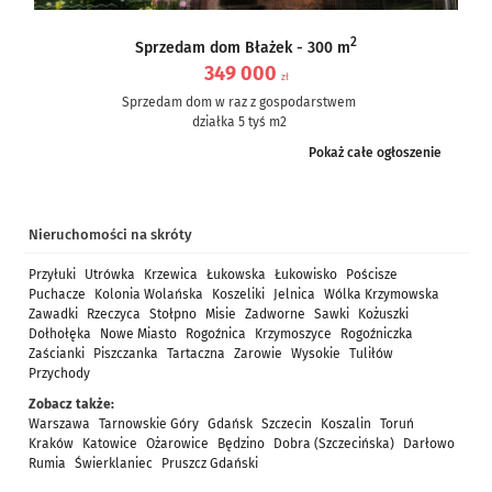
2
Sprzedam dom Błażek - 300 m
349 000
zł
Sprzedam dom w raz z gospodarstwem
działka 5 tyś m2
dom częściowo po remoncie, częściowo do remontu – ale nie...
Pokaż całe ogłoszenie
Nieruchomości na skróty
Przyłuki
Utrówka
Krzewica
Łukowska
Łukowisko
Pościsze
Puchacze
Kolonia Wolańska
Koszeliki
Jelnica
Wólka Krzymowska
Zawadki
Rzeczyca
Stołpno
Misie
Zadworne
Sawki
Kożuszki
Dołhołęka
Nowe Miasto
Rogoźnica
Krzymoszyce
Rogoźniczka
Zaścianki
Piszczanka
Tartaczna
Zarowie
Wysokie
Tuliłów
Przychody
Zobacz także:
Warszawa
Tarnowskie Góry
Gdańsk
Szczecin
Koszalin
Toruń
Kraków
Katowice
Ożarowice
Będzino
Dobra (Szczecińska)
Darłowo
Rumia
Świerklaniec
Pruszcz Gdański