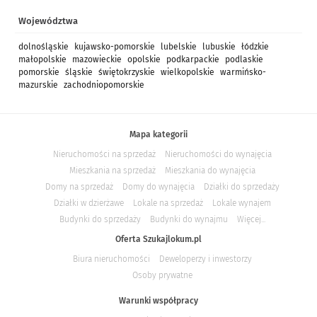
Województwa
dolnośląskie
kujawsko-pomorskie
lubelskie
lubuskie
łódzkie
małopolskie
mazowieckie
opolskie
podkarpackie
podlaskie
pomorskie
śląskie
świętokrzyskie
wielkopolskie
warmińsko-
mazurskie
zachodniopomorskie
Mapa kategorii
Nieruchomości na sprzedaż
Nieruchomości do wynajęcia
Mieszkania na sprzedaż
Mieszkania do wynajęcia
Domy na sprzedaż
Domy do wynajęcia
Działki do sprzedaży
Działki w dzierżawe
Lokale na sprzedaż
Lokale wynajem
Budynki do sprzedaży
Budynki do wynajmu
Więcej...
Oferta Szukajlokum.pl
Biura nieruchomości
Deweloperzy i inwestorzy
Osoby prywatne
Warunki współpracy