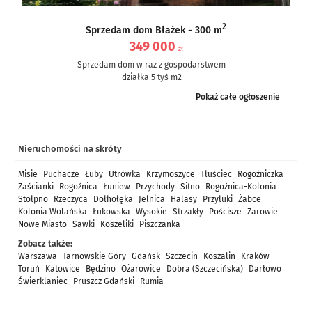
2
Sprzedam dom Błażek - 300 m
349 000
zł
Sprzedam dom w raz z gospodarstwem
działka 5 tyś m2
dom częściowo po remoncie, częściowo do remontu – ale nie...
Pokaż całe ogłoszenie
Nieruchomości na skróty
Misie
Puchacze
Łuby
Utrówka
Krzymoszyce
Tłuściec
Rogoźniczka
Zaścianki
Rogoźnica
Łuniew
Przychody
Sitno
Rogoźnica-Kolonia
Stołpno
Rzeczyca
Dołhołęka
Jelnica
Halasy
Przyłuki
Żabce
Kolonia Wolańska
Łukowska
Wysokie
Strzakły
Pościsze
Zarowie
Nowe Miasto
Sawki
Koszeliki
Piszczanka
Zobacz także:
Warszawa
Tarnowskie Góry
Gdańsk
Szczecin
Koszalin
Kraków
Toruń
Katowice
Będzino
Ożarowice
Dobra (Szczecińska)
Darłowo
Świerklaniec
Pruszcz Gdański
Rumia