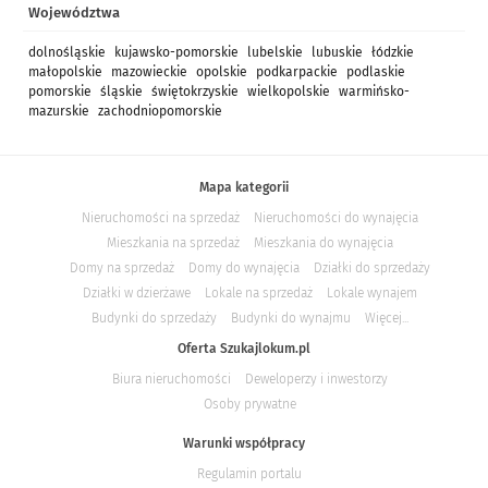
Województwa
dolnośląskie
kujawsko-pomorskie
lubelskie
lubuskie
łódzkie
małopolskie
mazowieckie
opolskie
podkarpackie
podlaskie
pomorskie
śląskie
świętokrzyskie
wielkopolskie
warmińsko-
mazurskie
zachodniopomorskie
Mapa kategorii
Nieruchomości na sprzedaż
Nieruchomości do wynajęcia
Mieszkania na sprzedaż
Mieszkania do wynajęcia
Domy na sprzedaż
Domy do wynajęcia
Działki do sprzedaży
Działki w dzierżawe
Lokale na sprzedaż
Lokale wynajem
Budynki do sprzedaży
Budynki do wynajmu
Więcej...
Oferta Szukajlokum.pl
Biura nieruchomości
Deweloperzy i inwestorzy
Osoby prywatne
Warunki współpracy
Regulamin portalu