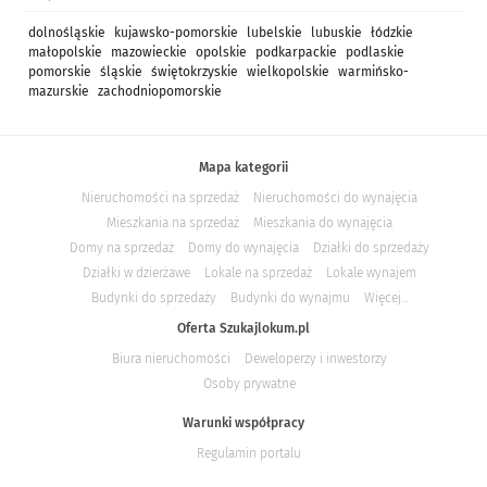
dolnośląskie
kujawsko-pomorskie
lubelskie
lubuskie
łódzkie
małopolskie
mazowieckie
opolskie
podkarpackie
podlaskie
pomorskie
śląskie
świętokrzyskie
wielkopolskie
warmińsko-
mazurskie
zachodniopomorskie
Mapa kategorii
Nieruchomości na sprzedaż
Nieruchomości do wynajęcia
Mieszkania na sprzedaż
Mieszkania do wynajęcia
Domy na sprzedaż
Domy do wynajęcia
Działki do sprzedaży
Działki w dzierżawe
Lokale na sprzedaż
Lokale wynajem
Budynki do sprzedaży
Budynki do wynajmu
Więcej...
Oferta Szukajlokum.pl
Biura nieruchomości
Deweloperzy i inwestorzy
Osoby prywatne
Warunki współpracy
Regulamin portalu