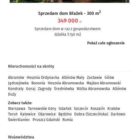
2
Sprzedam dom Błażek - 300 m
349 000
zł
Sprzedam dom w raz z gospodarstwem
działka 5 tyś m2
dom częściowo po remoncie, częściowo do remontu – ale nie...
Pokaż całe ogłoszenie
Nieruchomości na skróty
Abramów
Hosznia Ordynacka
Albinów Mały
Zastawie
Gilów
Jędrzejówka
Bononia
Hosznia Abramowska
Majdan Abramowski
Kondraty
Goraj
Zagrody
Średniówka
Wólka Abramowska
Albinów
Duży
Zobacz także:
Warszawa
Tarnowskie Góry
Gdańsk
Szczecin
Koszalin
Kraków
Toruń
Katowice
Ożarowice
Będzino
Dobra (Szczecińska)
Darłowo
Świerklaniec
Pruszcz Gdański
Rumia
Województwa