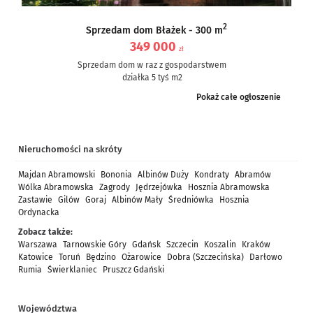
2
Sprzedam dom Błażek - 300 m
349 000
zł
Sprzedam dom w raz z gospodarstwem
działka 5 tyś m2
dom częściowo po remoncie, częściowo do remontu – ale nie...
Pokaż całe ogłoszenie
Nieruchomości na skróty
Majdan Abramowski
Bononia
Albinów Duży
Kondraty
Abramów
Wólka Abramowska
Zagrody
Jędrzejówka
Hosznia Abramowska
Zastawie
Gilów
Goraj
Albinów Mały
Średniówka
Hosznia
Ordynacka
Zobacz także:
Warszawa
Tarnowskie Góry
Gdańsk
Szczecin
Koszalin
Kraków
Katowice
Toruń
Będzino
Ożarowice
Dobra (Szczecińska)
Darłowo
Rumia
Świerklaniec
Pruszcz Gdański
Województwa