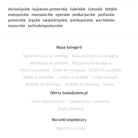
dolnośląskie
kujawsko-pomorskie
lubelskie
lubuskie
łódzkie
małopolskie
mazowieckie
opolskie
podkarpackie
podlaskie
pomorskie
śląskie
świętokrzyskie
wielkopolskie
warmińsko-
mazurskie
zachodniopomorskie
Mapa kategorii
Nieruchomości na sprzedaż
Nieruchomości do wynajęcia
Mieszkania na sprzedaż
Mieszkania do wynajęcia
Domy na sprzedaż
Domy do wynajęcia
Działki do sprzedaży
Działki w dzierżawe
Lokale na sprzedaż
Lokale wynajem
Budynki do sprzedaży
Budynki do wynajmu
Więcej...
Oferta Szukajlokum.pl
Biura nieruchomości
Deweloperzy i inwestorzy
Osoby prywatne
Warunki współpracy
Regulamin portalu