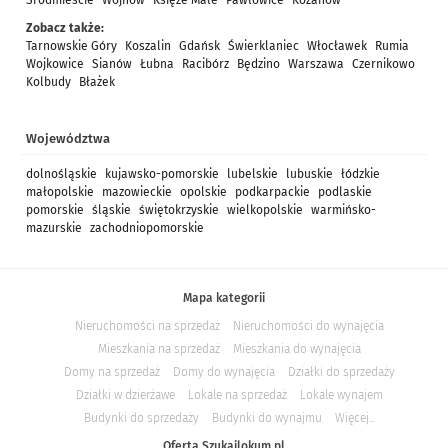
Śródmieście
Wojnów
Księże Małe
Pawłowice
Kozanów
Zobacz także:
Tarnowskie Góry
Koszalin
Gdańsk
Świerklaniec
Włocławek
Rumia
Wojkowice
Sianów
Łubna
Racibórz
Będzino
Warszawa
Czernikowo
Kolbudy
Błażek
Województwa
dolnośląskie
kujawsko-pomorskie
lubelskie
lubuskie
łódzkie
małopolskie
mazowieckie
opolskie
podkarpackie
podlaskie
pomorskie
śląskie
świętokrzyskie
wielkopolskie
warmińsko-
mazurskie
zachodniopomorskie
Mapa kategorii
Nieruchomości na sprzedaż
Nieruchomości do wynajęcia
Mieszkania na sprzedaż
Mieszkania do wynajęcia
Domy na sprzedaż
Domy do wynajęcia
Działki do sprzedaży
Działki w dzierżawe
Lokale na sprzedaż
Lokale wynajem
Budynki do sprzedaży
Budynki do wynajmu
Więcej...
Oferta Szukajlokum.pl