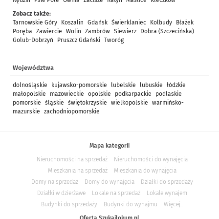
Rędzin
Psie Pole
Ownia
Zacisze
Ratyń
Maślice
Kleczków
Zobacz także:
Tarnowskie Góry
Koszalin
Gdańsk
Świerklaniec
Kolbudy
Błażek
Poręba
Zawiercie
Wolin
Zambrów
Siewierz
Dobra (Szczecińska)
Golub-Dobrzyń
Pruszcz Gdański
Tworóg
Województwa
dolnośląskie
kujawsko-pomorskie
lubelskie
lubuskie
łódzkie
małopolskie
mazowieckie
opolskie
podkarpackie
podlaskie
pomorskie
śląskie
świętokrzyskie
wielkopolskie
warmińsko-
mazurskie
zachodniopomorskie
Mapa kategorii
Nieruchomości na sprzedaż
Nieruchomości do wynajęcia
Mieszkania na sprzedaż
Mieszkania do wynajęcia
Domy na sprzedaż
Domy do wynajęcia
Działki do sprzedaży
Działki w dzierżawe
Lokale na sprzedaż
Lokale wynajem
Budynki do sprzedaży
Budynki do wynajmu
Więcej...
Oferta Szukajlokum.pl