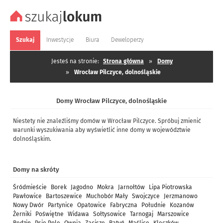
Szukaj
Inwestycje
Biura
Deweloperzy
Jesteś na stronie:
Strona główna
»
Domy
»
Wrocław Pilczyce, dolnośląskie
Domy Wrocław Pilczyce, dolnośląskie
Niestety nie znaleźliśmy domów w Wrocław Pilczyce. Spróbuj zmienić
warunki wyszukiwania aby wyświetlić inne domy w województwie
dolnośląskim.
Domy na skróty
Śródmieście
Borek
Jagodno
Mokra
Jarnołtów
Lipa Piotrowska
Pawłowice
Bartoszewice
Muchobór Mały
Swojczyce
Jerzmanowo
Nowy Dwór
Partynice
Opatowice
Fabryczna
Południe
Kozanów
Żerniki
Poświętne
Widawa
Sołtysowice
Tarnogaj
Marszowice