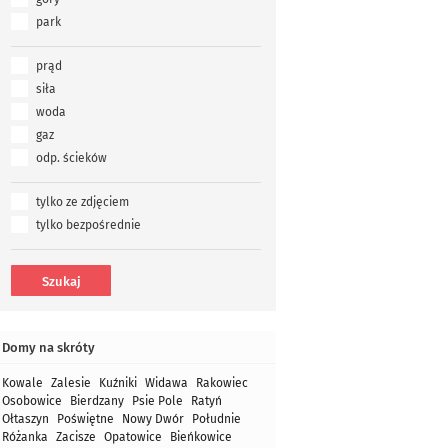
park
prąd
siła
woda
gaz
odp. ścieków
tylko ze zdjęciem
tylko bezpośrednie
Domy na skróty
Kowale
Zalesie
Kuźniki
Widawa
Rakowiec
Osobowice
Bierdzany
Psie Pole
Ratyń
Ołtaszyn
Poświętne
Nowy Dwór
Południe
Różanka
Zacisze
Opatowice
Bieńkowice