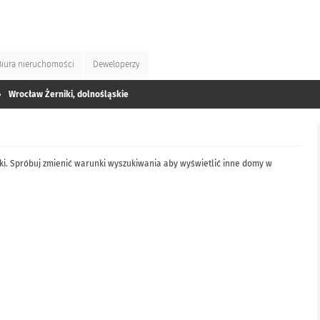
Biura
nieruchomości
Deweloperzy
»
Wrocław Żerniki, dolnośląskie
ki. Spróbuj zmienić warunki wyszukiwania aby wyświetlić inne domy w