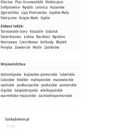
Klecina
Plac Grunwaldzki
Kłokoczyce
Sołtysowice
Rędzin
Leśnica
Kozanów
Zgorzelisko
Lipa Piotrowska
Gądów Mały
Fabryczna
Księże Małe
Dąbie
Zobacz także:
Tarnowskie Góry
Koszalin
Gdańsk
Świerklaniec
Łubna
Racibórz
Będzino
Warszawa
Czernikowo
Kolbudy
Błażek
Poręba
Zawiercie
Wolin
Zambrów
Województwa
dolnośląskie
kujawsko-pomorskie
lubelskie
lubuskie
łódzkie
małopolskie
mazowieckie
opolskie
podkarpackie
podlaskie
pomorskie
śląskie
świętokrzyskie
wielkopolskie
warmińsko-mazurskie
zachodniopomorskie
Szukajlokum.pl
O nas