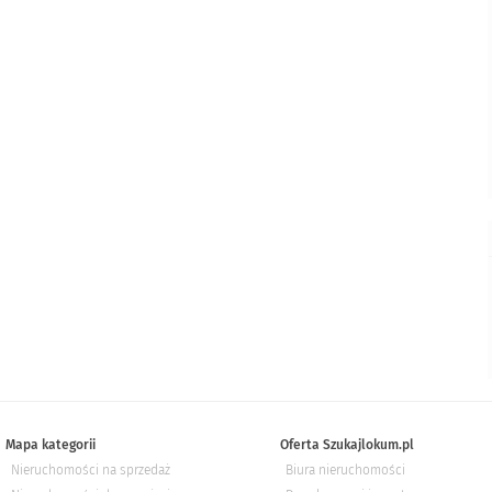
Mapa kategorii
Oferta Szukajlokum.pl
Nieruchomości na sprzedaż
Biura nieruchomości