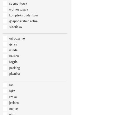
segmentowy
wolnostojący
kompleks budynków
gospodarstwo rolne
siedlisko
ogrodzenie
garaż
winda
balkon
loggia
parking
piwnica
las
łąka
rzeka
jezioro
morze
góry