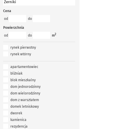
Cena
od
do
Powierzchnia
2
od
do
m
rynek pierwotny
rynek wtórny
apartamentowiec
bliźniak
blok mieszkalny
dom jednorodzinny
dom wielorodzinny
dom z warsztatem
domek letniskowy
dworek
kamienica
rezydencja