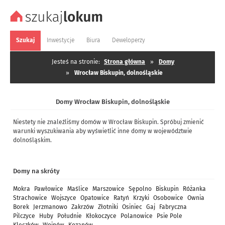
Szukaj
Inwestycje
Biura
Deweloperzy
Jesteś na stronie:
Strona główna
»
Domy
»
Wrocław Biskupin, dolnośląskie
Domy Wrocław Biskupin, dolnośląskie
Niestety nie znaleźliśmy domów w Wrocław Biskupin. Spróbuj zmienić
warunki wyszukiwania aby wyświetlić inne domy w województwie
dolnośląskim.
Domy na skróty
Mokra
Pawłowice
Maślice
Marszowice
Sępolno
Biskupin
Różanka
Strachowice
Wojszyce
Opatowice
Ratyń
Krzyki
Osobowice
Ownia
Borek
Jerzmanowo
Zakrzów
Złotniki
Osiniec
Gaj
Fabryczna
Pilczyce
Huby
Południe
Kłokoczyce
Polanowice
Psie Pole