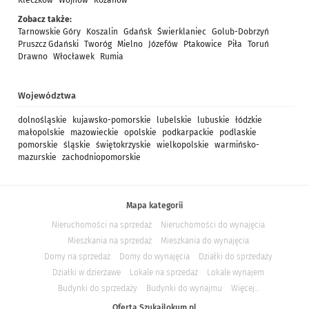
Kleczków
Wojnów
Kozanów
Zobacz także:
Tarnowskie Góry
Koszalin
Gdańsk
Świerklaniec
Golub-Dobrzyń
Pruszcz Gdański
Tworóg
Mielno
Józefów
Ptakowice
Piła
Toruń
Drawno
Włocławek
Rumia
Województwa
dolnośląskie
kujawsko-pomorskie
lubelskie
lubuskie
łódzkie
małopolskie
mazowieckie
opolskie
podkarpackie
podlaskie
pomorskie
śląskie
świętokrzyskie
wielkopolskie
warmińsko-
mazurskie
zachodniopomorskie
Mapa kategorii
Nieruchomości na sprzedaż
Nieruchomości do wynajęcia
Mieszkania na sprzedaż
Mieszkania do wynajęcia
Domy na sprzedaż
Domy do wynajęcia
Działki do sprzedaży
Działki w dzierżawe
Lokale na sprzedaż
Lokale wynajem
Budynki do sprzedaży
Budynki do wynajmu
Więcej...
Oferta Szukajlokum.pl