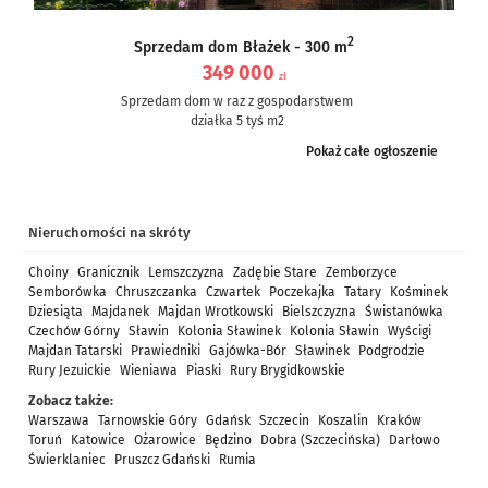
2
Sprzedam dom Błażek - 300 m
349 000
zł
Sprzedam dom w raz z gospodarstwem
działka 5 tyś m2
dom częściowo po remoncie, częściowo do remontu – ale nie...
Pokaż całe ogłoszenie
Nieruchomości na skróty
Choiny
Granicznik
Lemszczyzna
Zadębie Stare
Zemborzyce
Semborówka
Chruszczanka
Czwartek
Poczekajka
Tatary
Kośminek
Dziesiąta
Majdanek
Majdan Wrotkowski
Bielszczyzna
Świstanówka
Czechów Górny
Sławin
Kolonia Sławinek
Kolonia Sławin
Wyścigi
Majdan Tatarski
Prawiedniki
Gajówka-Bór
Sławinek
Podgrodzie
Rury Jezuickie
Wieniawa
Piaski
Rury Brygidkowskie
Zobacz także:
Warszawa
Tarnowskie Góry
Gdańsk
Szczecin
Koszalin
Kraków
Toruń
Katowice
Ożarowice
Będzino
Dobra (Szczecińska)
Darłowo
Świerklaniec
Pruszcz Gdański
Rumia