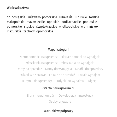
Województwa
dolnośląskie
kujawsko-pomorskie
lubelskie
lubuskie
łódzkie
małopolskie
mazowieckie
opolskie
podkarpackie
podlaskie
pomorskie
śląskie
świętokrzyskie
wielkopolskie
warmińsko-
mazurskie
zachodniopomorskie
Mapa kategorii
Nieruchomości na sprzedaż
Nieruchomości do wynajęcia
Mieszkania na sprzedaż
Mieszkania do wynajęcia
Domy na sprzedaż
Domy do wynajęcia
Działki do sprzedaży
Działki w dzierżawe
Lokale na sprzedaż
Lokale wynajem
Budynki do sprzedaży
Budynki do wynajmu
Więcej...
Oferta Szukajlokum.pl
Biura nieruchomości
Deweloperzy i inwestorzy
Osoby prywatne
Warunki współpracy