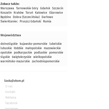
Zobacz także:
Warszawa
Tarnowskie Góry
Gdańsk
Szczecin
Koszalin
Kraków
Toruń
Katowice
Ożarowice
Będzino
Dobra (Szczecińska)
Darłowo
Świerklaniec
Pruszcz Gdański
Rumia
Województwa
dolnośląskie
kujawsko-pomorskie
lubelskie
lubuskie
łódzkie
małopolskie
mazowieckie
opolskie
podkarpackie
podlaskie
pomorskie
śląskie
świętokrzyskie
wielkopolskie
warmińsko-mazurskie
zachodniopomorskie
Szukajlokum.pl
O nas
Kontakt
Reklama
Facebook
Instagram