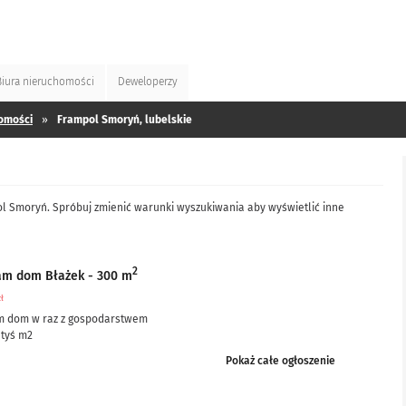
Biura
nieruchomości
Deweloperzy
omości
»
Frampol Smoryń, lubelskie
ol Smoryń. Spróbuj zmienić warunki wyszukiwania aby wyświetlić inne
2
am dom Błażek - 300 m
zł
m dom w raz z gospodarstwem
 tyś m2
ciowo po remoncie, częściowo do remontu – ale nie...
Pokaż całe ogłoszenie