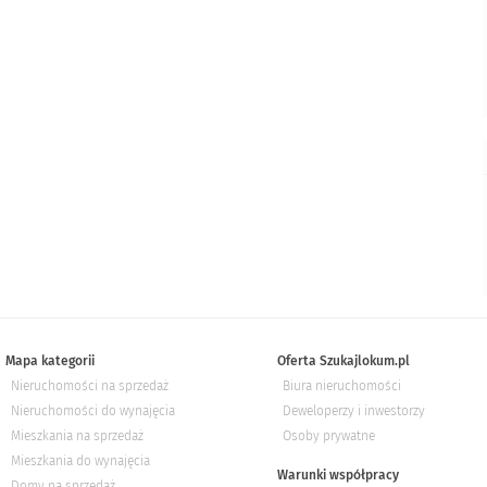
Mapa kategorii
Oferta Szukajlokum.pl
Nieruchomości na sprzedaż
Biura nieruchomości
Nieruchomości do wynajęcia
Deweloperzy i inwestorzy
Mieszkania na sprzedaż
Osoby prywatne
Mieszkania do wynajęcia
Warunki współpracy
Domy na sprzedaż