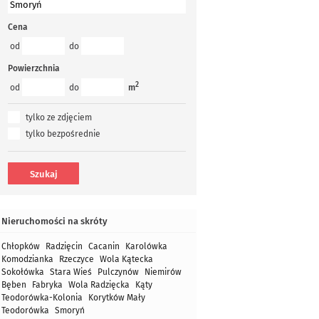
Cena
od
do
Powierzchnia
2
od
do
m
tylko ze zdjęciem
tylko bezpośrednie
Nieruchomości na skróty
Chłopków
Radzięcin
Cacanin
Karolówka
Komodzianka
Rzeczyce
Wola Kątecka
Sokołówka
Stara Wieś
Pulczynów
Niemirów
Bęben
Fabryka
Wola Radzięcka
Kąty
Teodorówka-Kolonia
Korytków Mały
Teodorówka
Smoryń