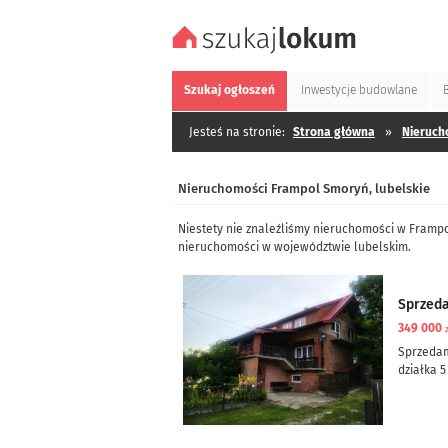
Szukaj
ogłoszeń
Inwestycje
budowlane
Jesteś na stronie:
Strona główna
»
Nieruch
Nieruchomości Frampol Smoryń, lubelskie
Niestety nie znaleźliśmy nieruchomości w Framp
nieruchomości w województwie lubelskim.
Sprzed
349 000
Sprzeda
działka 5
dom częś