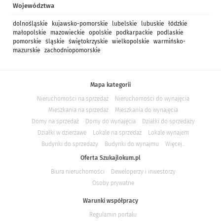
Województwa
dolnośląskie
kujawsko-pomorskie
lubelskie
lubuskie
łódzkie
małopolskie
mazowieckie
opolskie
podkarpackie
podlaskie
pomorskie
śląskie
świętokrzyskie
wielkopolskie
warmińsko-
mazurskie
zachodniopomorskie
Mapa kategorii
Nieruchomości na sprzedaż
Nieruchomości do wynajęcia
Mieszkania na sprzedaż
Mieszkania do wynajęcia
Domy na sprzedaż
Domy do wynajęcia
Działki do sprzedaży
Działki w dzierżawe
Lokale na sprzedaż
Lokale wynajem
Budynki do sprzedaży
Budynki do wynajmu
Więcej...
Oferta Szukajlokum.pl
Biura nieruchomości
Deweloperzy i inwestorzy
Osoby prywatne
Warunki współpracy
Regulamin portalu