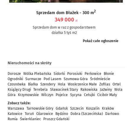
2
Sprzedam dom Błażek - 300 m
349 000
zł
Sprzedam dom w raz z gospodarstwem
działka 5 tyś m2
dom częściowo po remoncie, częściowo do remontu – ale nie...
Pokaż całe ogłoszenie
Nieruchomości na skróty
Dorosze
Wólka Plebańska
Sidorki
Porosiuki
Perkowice
Błonie
Ogrodniki
Surmacze
Pod Lasem
Szumowa Góra
Śródmieście
Czosnówka
Białka
Szendery
Hola
Woskrzenice Małe
Zofilas
Ortel
Książęcy Drugi
Terebela
Sławacinek Stary
Rakowiska
Jaźwiny
Wola
Góra
Krzymowskie
Wilczyn
Pojelce
Sycyna
Cełujki
Cicibór Mały
Zobacz także:
Warszawa
Tarnowskie Góry
Gdańsk
Szczecin
Koszalin
Kraków
Katowice
Toruń
Ożarowice
Będzino
Dobra (Szczecińska)
Darłowo
Rumia
Świerklaniec
Pruszcz Gdański