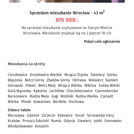
2
Sprzedam mieszkanie Wrocław - 43 m
670 000
zł
Na sprzedaż mieszkanie usytuowane na Starym Mieście
Wrocławia. Mieszkanie znajduje się na 2 piętrze 10-cio
piętrowego bloku z 1996r....
Pokaż całe ogłoszenie
Mieszkania na skróty
Cieszkowice
Drozdowice Wielkie
Wrząca Śląska
Świniary
Górka
Wąsoska
Bełcz Górny
Zbaków Górny
Ostrawa
Wiewierz
Kamień
Górowski
Pobiel
Bełcz Mały
Wrząca Wielka
Wiklina
Sułów Wielki
Gola Wąsoska
Kąkolno
Lechitów
Chocieborowice
Czarnoborsko
Baranowice
Rudna Mała
Ługi
Wodniki
Rudna Wielka
Czeladź
Wielka
Płoski
Kowalowo
Bartków
Dochowa
Zobacz także:
Warszawa
Gdańsk
Szczecin
Katowice
Toruń
Tarnowskie Góry
Kraków
Pruszcz Gdański
Rumia
Gdynia
Siewierz
zabki
Sosnowiec
Władysławowo
Koszalin