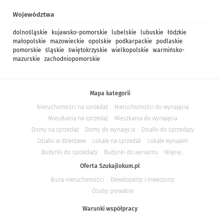
Województwa
dolnośląskie
kujawsko-pomorskie
lubelskie
lubuskie
łódzkie
małopolskie
mazowieckie
opolskie
podkarpackie
podlaskie
pomorskie
śląskie
świętokrzyskie
wielkopolskie
warmińsko-
mazurskie
zachodniopomorskie
Mapa kategorii
Nieruchomości na sprzedaż
Nieruchomości do wynajęcia
Mieszkania na sprzedaż
Mieszkania do wynajęcia
Domy na sprzedaż
Domy do wynajęcia
Działki do sprzedaży
Działki w dzierżawe
Lokale na sprzedaż
Lokale wynajem
Budynki do sprzedaży
Budynki do wynajmu
Więcej...
Oferta Szukajlokum.pl
Biura nieruchomości
Deweloperzy i inwestorzy
Osoby prywatne
Warunki współpracy