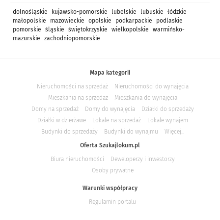
dolnośląskie
kujawsko-pomorskie
lubelskie
lubuskie
łódzkie
małopolskie
mazowieckie
opolskie
podkarpackie
podlaskie
pomorskie
śląskie
świętokrzyskie
wielkopolskie
warmińsko-
mazurskie
zachodniopomorskie
Mapa kategorii
Nieruchomości na sprzedaż
Nieruchomości do wynajęcia
Mieszkania na sprzedaż
Mieszkania do wynajęcia
Domy na sprzedaż
Domy do wynajęcia
Działki do sprzedaży
Działki w dzierżawe
Lokale na sprzedaż
Lokale wynajem
Budynki do sprzedaży
Budynki do wynajmu
Więcej...
Oferta Szukajlokum.pl
Biura nieruchomości
Deweloperzy i inwestorzy
Osoby prywatne
Warunki współpracy
Regulamin portalu