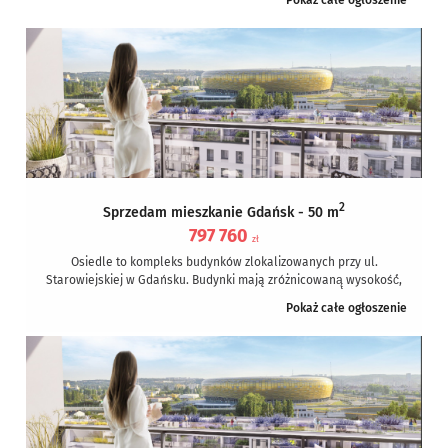
Pokaż całe ogłoszenie
2
Sprzedam mieszkanie Gdańsk - 50 m
797 760
zł
Osiedle to kompleks budynków zlokalizowanych przy ul.
Starowiejskiej w Gdańsku. Budynki mają zróżnicowaną̨ wysokość́,
od siedmiu do osiemnastu kondygnacji, a...
Pokaż całe ogłoszenie