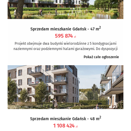
2
Sprzedam mieszkanie Gdańsk - 47 m
595 874
zł
Projekt obejmuje dwa budynki wielorodzinne z 5 kondygnacjami
naziemnymi oraz podziemnymi halami garażowymi. Do dyspozycji
klientów dajemy szeroką ofertę mieszkań...
Pokaż całe ogłoszenie
2
Sprzedam mieszkanie Gdańsk - 48 m
1 108 424
zł