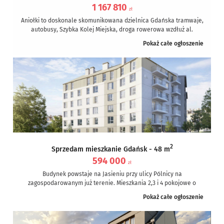
1 167 810
zł
Aniołki to doskonale skomunikowana dzielnica Gdańska tramwaje,
autobusy, Szybka Kolej Miejska, droga rowerowa wzdłuż al.
Zwycięstwa, dzięki tym udogodnieniom poruszanie...
Pokaż całe ogłoszenie
2
Sprzedam mieszkanie Gdańsk - 48 m
594 000
zł
Budynek powstaje na Jasieniu przy ulicy Pólnicy na
zagospodarowanym już terenie. Mieszkania 2,3 i 4 pokojowe o
podwyższonej izolacji akustycznej...
Pokaż całe ogłoszenie