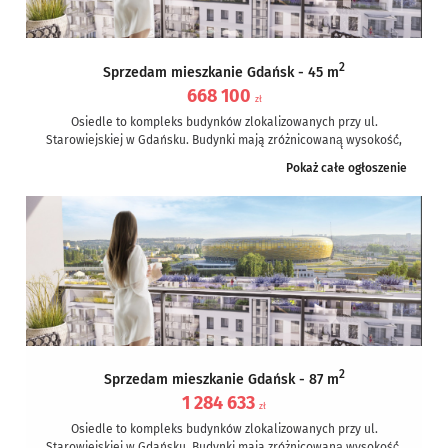
2
Sprzedam mieszkanie Gdańsk - 45 m
668 100
zł
Osiedle to kompleks budynków zlokalizowanych przy ul.
Starowiejskiej w Gdańsku. Budynki mają zróżnicowaną̨ wysokość́,
od siedmiu do osiemnastu kondygnacji, a...
Pokaż całe ogłoszenie
2
Sprzedam mieszkanie Gdańsk - 87 m
1 284 633
zł
Osiedle to kompleks budynków zlokalizowanych przy ul.
Starowiejskiej w Gdańsku. Budynki mają zróżnicowaną̨ wysokość́,