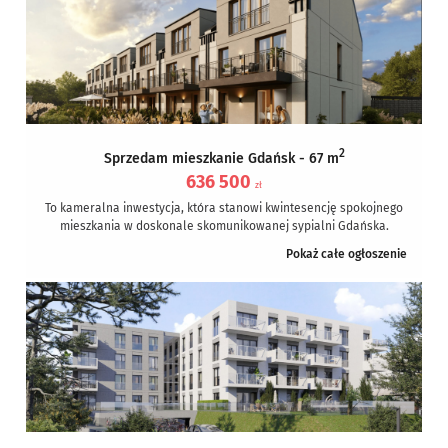
2
Sprzedam mieszkanie Gdańsk - 67 m
636 500
zł
To kameralna inwestycja, która stanowi kwintesencję spokojnego
mieszkania w doskonale skomunikowanej sypialni Gdańska.
Wygodny dojazd na obwodnicę Trójmiasta pozwala na swobodne
Pokaż całe ogłoszenie
poruszanie się...