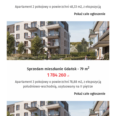
Apartament 2 pokojowy o powierzchni 48,33 m2, z ekspozycją
południową, usytuowany na I piętrze.
Pokaż całe ogłoszenie
Prestiżowa inwestycja znajduje się na terenie gdańskiej...
2
Sprzedam mieszkanie Gdańsk - 79 m
1 784 260
zł
Apartament 3 pokojowy o powierzchni 78,88 m2, z ekspozycją
południowo-wschodnią, usytuowany na II piętrze
apartamentowca.
Pokaż całe ogłoszenie
Prestiżowa inwestycja znajduje się na terenie gdańskiej...