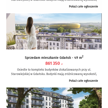
od siedmiu do osiemnastu kondygnacji, a...
Pokaż całe ogłoszenie
2
Sprzedam mieszkanie Gdańsk - 49 m
861 350
zł
Osiedle to kompleks budynków zlokalizowanych przy ul.
Starowiejskiej w Gdańsku. Budynki mają zróżnicowaną̨ wysokość́,
od siedmiu do osiemnastu kondygnacji, a...
Pokaż całe ogłoszenie