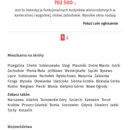
702 500
zł
Jest to inwestycja funkcjonalnych budynków wielorodzinnych w
kameralnej i wygodnej, niskiej zabudowie. Wysokie okna nadają
budynkom lekkości, a wnętrzom naturalne...
Pokaż całe ogłoszenie
1
2
Mieszkania na skróty
Przegalina
Chełm
Sobieszewko
Stogi
Ptaszniki
Dolne Miasto
Górki
Zachodnie
Płonia Mała
Jelitkowo
Westerplatte
Sączki
Bysewo
Lipce
Sobieszewo
Pachołek
Rębiechowo
Matarnia
Żabianka
Firoga
Wysoka
Ołowianka
Ujeścisko
Sienna Grobla
Biskupia Górka
Rudno
Niegowo
Piecki
Błonia
Kiełpino Górne
Nowe Ogrody
Zobacz także:
Warszawa
Gdańsk
Tarnowskie Góry
Szczecin
Katowice
Toruń
Kraków
Pruszcz Gdański
Rumia
Sosnowiec
Gdynia
Siewierz
zabki
Tychy
Koszalin
Województwa