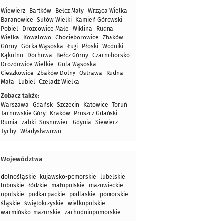
Wiewierz
Bartków
Bełcz Mały
Wrząca Wielka
Baranowice
Sułów Wielki
Kamień Górowski
Pobiel
Drozdowice Małe
Wiklina
Rudna
Wielka
Kowalowo
Chocieborowice
Zbaków
Górny
Górka Wąsoska
Ługi
Płoski
Wodniki
Kąkolno
Dochowa
Bełcz Górny
Czarnoborsko
Drozdowice Wielkie
Gola Wąsoska
Cieszkowice
Zbaków Dolny
Ostrawa
Rudna
Mała
Lubiel
Czeladź Wielka
Zobacz także:
Warszawa
Gdańsk
Szczecin
Katowice
Toruń
Tarnowskie Góry
Kraków
Pruszcz Gdański
Rumia
zabki
Sosnowiec
Gdynia
Siewierz
Tychy
Władysławowo
Województwa
dolnośląskie
kujawsko-pomorskie
lubelskie
lubuskie
łódzkie
małopolskie
mazowieckie
opolskie
podkarpackie
podlaskie
pomorskie
śląskie
świętokrzyskie
wielkopolskie
warmińsko-mazurskie
zachodniopomorskie