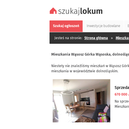
Szukaj
ogłoszeń
Inwestycje
budowlane
Jesteś na stronie:
Strona główna
»
Mieszka
Mieszkania Wąsosz Górka Wąsoska, dolnośląs
Niestety nie znaleźliśmy mieszkań w Wąsosz Gór
mieszkania w województwie dolnośląskim.
Sprzed
670 000
Na sprze
Mieszkani