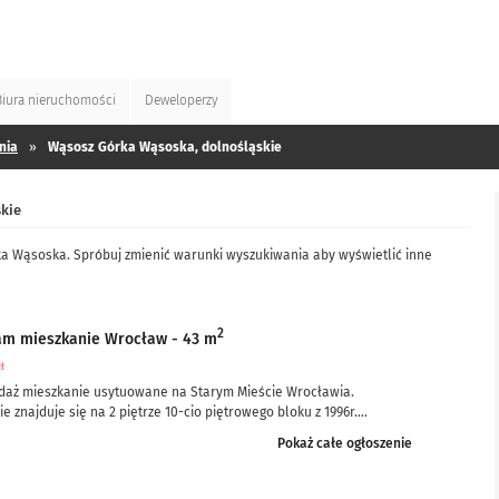
Biura
nieruchomości
Deweloperzy
nia
»
Wąsosz Górka Wąsoska, dolnośląskie
kie
ka Wąsoska. Spróbuj zmienić warunki wyszukiwania aby wyświetlić inne
2
am mieszkanie Wrocław - 43 m
zł
daż mieszkanie usytuowane na Starym Mieście Wrocławia.
e znajduje się na 2 piętrze 10-cio piętrowego bloku z 1996r....
Pokaż całe ogłoszenie