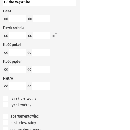
Cena
od
do
Powierzchnia
2
od
do
m
Ilość pokoii
od
do
Ilość pięter
od
do
Piętro
od
do
rynek pierwotny
rynek wtórny
apartamentowiec
blok mieszkalny
dom wielorodzinny