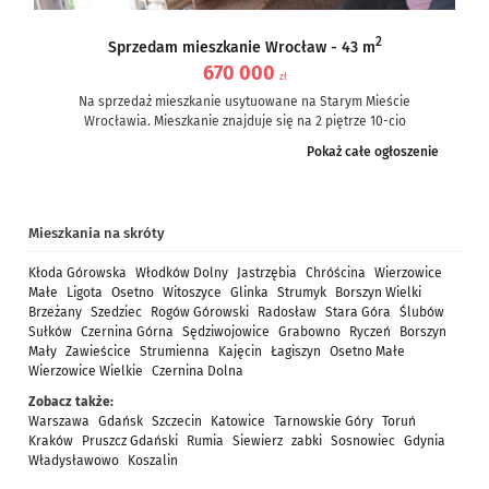
2
Sprzedam mieszkanie Wrocław - 43 m
670 000
zł
Na sprzedaż mieszkanie usytuowane na Starym Mieście
Wrocławia. Mieszkanie znajduje się na 2 piętrze 10-cio
piętrowego bloku z 1996r....
Pokaż całe ogłoszenie
Mieszkania na skróty
Kłoda Górowska
Włodków Dolny
Jastrzębia
Chróścina
Wierzowice
Małe
Ligota
Osetno
Witoszyce
Glinka
Strumyk
Borszyn Wielki
Brzeżany
Szedziec
Rogów Górowski
Radosław
Stara Góra
Ślubów
Sułków
Czernina Górna
Sędziwojowice
Grabowno
Ryczeń
Borszyn
Mały
Zawieścice
Strumienna
Kajęcin
Łagiszyn
Osetno Małe
Wierzowice Wielkie
Czernina Dolna
Zobacz także:
Warszawa
Gdańsk
Szczecin
Katowice
Tarnowskie Góry
Toruń
Kraków
Pruszcz Gdański
Rumia
Siewierz
zabki
Sosnowiec
Gdynia
Władysławowo
Koszalin