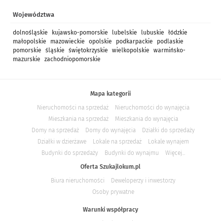
Województwa
dolnośląskie
kujawsko-pomorskie
lubelskie
lubuskie
łódzkie
małopolskie
mazowieckie
opolskie
podkarpackie
podlaskie
pomorskie
śląskie
świętokrzyskie
wielkopolskie
warmińsko-
mazurskie
zachodniopomorskie
Mapa kategorii
Nieruchomości na sprzedaż
Nieruchomości do wynajęcia
Mieszkania na sprzedaż
Mieszkania do wynajęcia
Domy na sprzedaż
Domy do wynajęcia
Działki do sprzedaży
Działki w dzierżawe
Lokale na sprzedaż
Lokale wynajem
Budynki do sprzedaży
Budynki do wynajmu
Więcej...
Oferta Szukajlokum.pl
Biura nieruchomości
Deweloperzy i inwestorzy
Osoby prywatne
Warunki współpracy