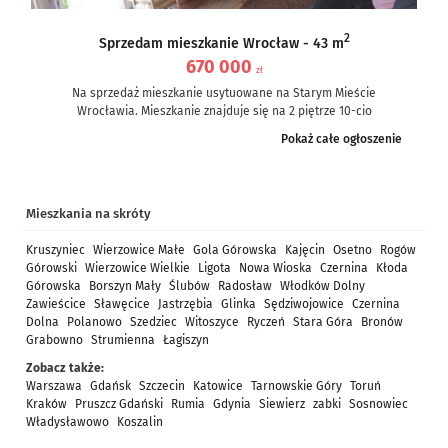
2
Sprzedam mieszkanie Wrocław - 43 m
670 000
zł
Na sprzedaż mieszkanie usytuowane na Starym Mieście
Wrocławia. Mieszkanie znajduje się na 2 piętrze 10-cio
piętrowego bloku z 1996r....
Pokaż całe ogłoszenie
Mieszkania na skróty
Kruszyniec
Wierzowice Małe
Gola Górowska
Kajęcin
Osetno
Rogów
Górowski
Wierzowice Wielkie
Ligota
Nowa Wioska
Czernina
Kłoda
Górowska
Borszyn Mały
Ślubów
Radosław
Włodków Dolny
Zawieścice
Sławęcice
Jastrzębia
Glinka
Sędziwojowice
Czernina
Dolna
Polanowo
Szedziec
Witoszyce
Ryczeń
Stara Góra
Bronów
Grabowno
Strumienna
Łagiszyn
Zobacz także:
Warszawa
Gdańsk
Szczecin
Katowice
Tarnowskie Góry
Toruń
Kraków
Pruszcz Gdański
Rumia
Gdynia
Siewierz
zabki
Sosnowiec
Władysławowo
Koszalin