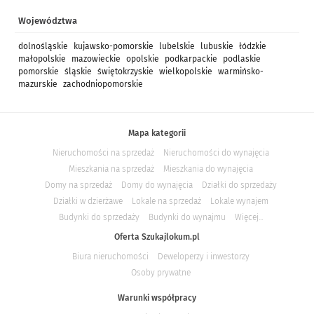
Województwa
dolnośląskie
kujawsko-pomorskie
lubelskie
lubuskie
łódzkie
małopolskie
mazowieckie
opolskie
podkarpackie
podlaskie
pomorskie
śląskie
świętokrzyskie
wielkopolskie
warmińsko-
mazurskie
zachodniopomorskie
Mapa kategorii
Nieruchomości na sprzedaż
Nieruchomości do wynajęcia
Mieszkania na sprzedaż
Mieszkania do wynajęcia
Domy na sprzedaż
Domy do wynajęcia
Działki do sprzedaży
Działki w dzierżawe
Lokale na sprzedaż
Lokale wynajem
Budynki do sprzedaży
Budynki do wynajmu
Więcej...
Oferta Szukajlokum.pl
Biura nieruchomości
Deweloperzy i inwestorzy
Osoby prywatne
Warunki współpracy